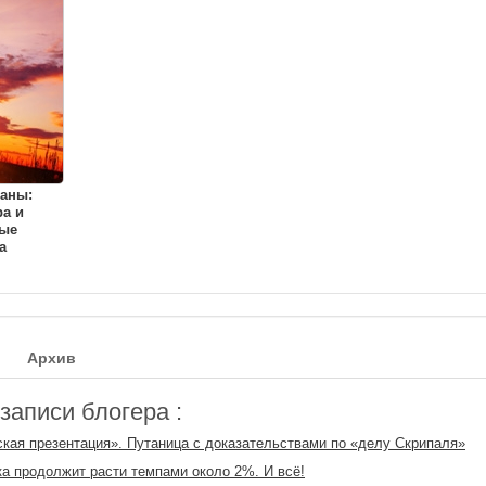
аны:
а и
ые
а
Архив
аписи блогера :
кая презентация». Путаница с доказательствами по «делу Скрипаля»
а продолжит расти темпами около 2%. И всё!