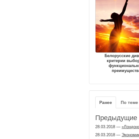
Белорусские див
критерии выбор
функциональн
преимуществ
Ранее
По теме
Предыдущие з
28.03.2018
—
«Лондонс
28.03.2018
—
Экономик