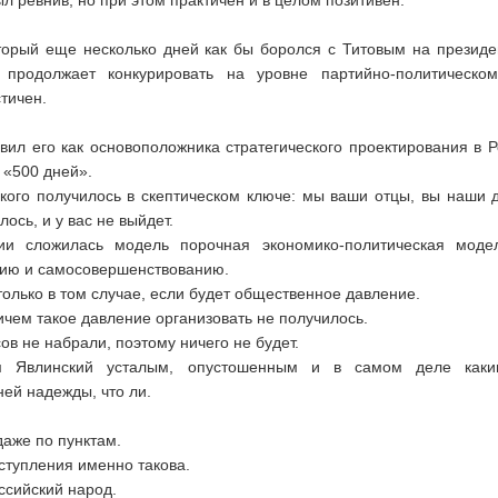
л ревнив, но при этом практичен и в целом позитивен.
торый еще несколько дней как бы боролся с Титовым на президе
 продолжает конкурировать на уровне партийно-политическо
тичен.
вил его как основоположника стратегического проектирования в Р
 «500 дней».
ого получилось в скептическом ключе: мы ваши отцы, вы наши д
лось, и у вас не выйдет.
ии сложилась модель порочная экономико-политическая моде
нию и самосовершенствованию.
только в том случае, если будет общественное давление.
ичем такое давление организовать не получилось.
ов не набрали, поэтому ничего не будет.
м Явлинский усталым, опустошенным и в самом деле каки
ей надежды, что ли.
даже по пунктам.
ступления именно такова.
оссийский народ.