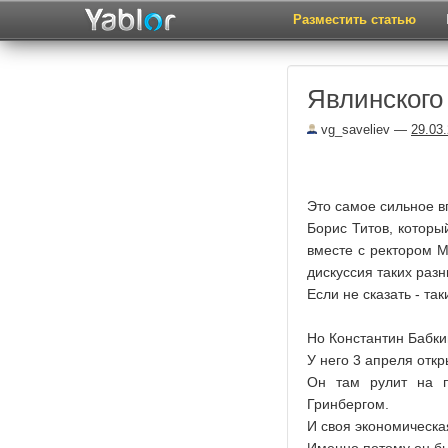
Разместить статью
Явлинского
vg_saveliev
—
29.03
Это самое сильное в
Борис Титов, которы
вместе с ректором 
дискуссия таких разн
Если не сказать - т
Но Константин Бабки
У него 3 апреля отк
Он там рулит на п
Гринбергом.
И своя экономическа