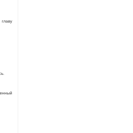
patesone
:
@max_katz @svirin42
@polinanem Явлинский их рисовал в
2012?
 главу
сь.
енный