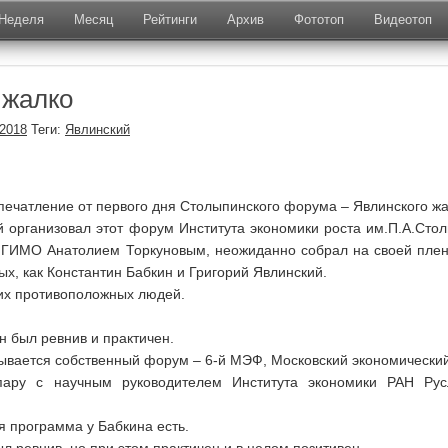
Неделя
Месяц
Рейтинги
Архив
Фототоп
Видеотоп
 жалко
.2018
Теги:
Явлинский
печатление от первого дня Столыпинского форума – Явлинского жа
й организовал этот форум Института экономики роста им.П.А.Сто
МГИМО Анатолием Торкуновым, неожиданно собрал на своей пле
ых, как Константин Бабкин и Григорий Явлинский.
аких противоположных людей.
н был ревнив и практичен.
рывается собственный форум – 6-й МЭФ, Московский экономический
ару с научным руководителем Института экономики РАН Ру
я программа у Бабкина есть.