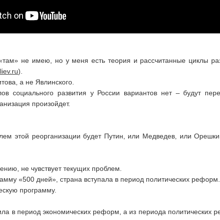
«там» не имею, но у меня есть теория и рассчитанные циклы ра
liev.ru
).
това, а не Явлинского.
лов социального развития у России вариантов нет – будут пер
анизация произойдет.
лем этой реорганизации будет Путин, или Медведев, или Орешки
лению, не чувствует текущих проблем.
рамму «500 дней», страна вступала в период политических реформ.
ескую программу.
ила в период экономических реформ, а из периода политических 