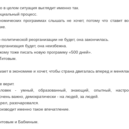
но в целом ситуация выглядит именно так.
оциальный процесс.
номических программах слышать не хочет, потому что ставит во
ие.
-политической реорганизации не будет, она закончилась.
организация будет, она неизбежна.
ому тоже писать новую программу «500 дней».
Титовым.
мает в экономике и хочет, чтобы страна двигалась вперед и меняла
е верит.
ловек - умный, образованный, знающий, опытный, настро
 очень важно, демократически - на людей, за людей.
орел, разочаровался.
оизводит именно такое впечатление.
Титовым и Бабкиным.