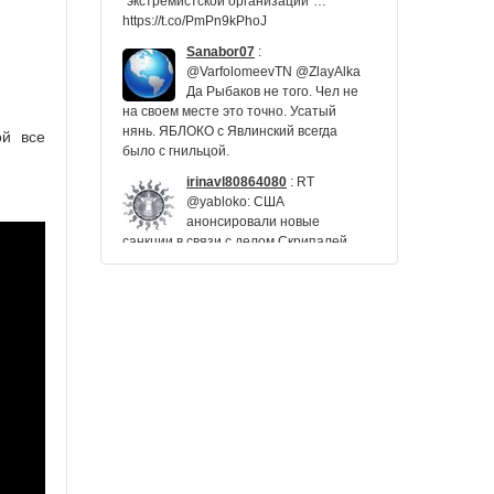
"экстремистской организации"…
https://t.co/PmPn9kPhoJ
Sanabor07
:
@VarfolomeevTN @ZlayAlka
Да Рыбаков не того. Чел не
на своем месте это точно. Усатый
нянь. ЯБЛОКО с Явлинский всегда
ой все
было с гнильцой.
irinavl80864080
:
RT
@yabloko: США
анонсировали новые
санкции в связи с делом Скрипалей,
доллар за сутки вырос на 3 рубля, а
Григорий Явлинский все объяснил…
muravnikgl
:
«Вы знаете, что это
незаконно, но хотите выслужиться
перед Путиным» | Григорий
Явлинский https://t.co/W74OAVJiRB
Nevata3
:
@lentaruofficial
Политика добьет экономику.
Подпись- Явлинский. 2015
год.
yabloko
:
США анонсировали новые