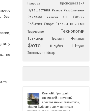
Происшествия
Природа
Путешествия
Разное
Разоблачения
нтских
м, был
Реклама
Сиськи
Религия
СНГ
События
Спорт
Страны
ТВ и СМИ
Технологии
Творчество
оссии,
Транспорт
Троллинг
Финансы
ети, у
Фото
Штуки
Шоубиз
Экономика
Юмор
ль, не
м-то…
Ksenofil
:
Григорий
Явлинский: Причиной
арестов Анны Павликовой,
Марии Дубовик и др. участников