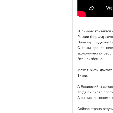
Я личных контактов 
России (
http://vg-save
Поэтому поддержу Ти
С точки зрения цик
экономическая реорг
Это неизбежно.
Может быть, двигате
Титов.
А Явлинский, к сожа
Когда он писал прог
А он писал экономич
Сейчас страна вступ