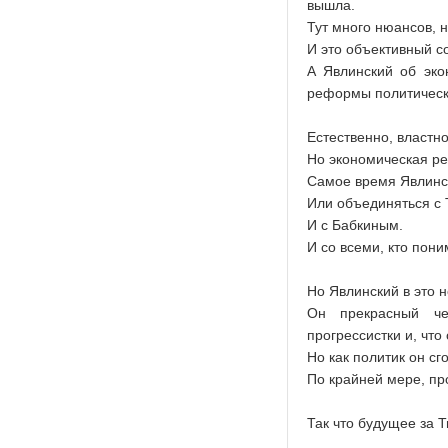
вышла.
Тут много нюансов, 
И это объективный с
А Явлинский об эко
реформы политическ
Естественно, властно
Но экономическая ре
Самое время Явлинск
Или объединяться с 
И с Бабкиным.
И со всеми, кто пони
Но Явлинский в это н
Он прекрасный че
прогрессистки и, что
Но как политик он сг
По крайней мере, пр
Так что будущее за 