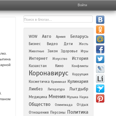
Войти
Авто
Беларусь
WOW
Армия
Бизнес
Видео
Дети
Жесть
Закон
Здоровье
Животные
Игры
лко.
Интернет
История
Искусство
лыпина
нарной
Казахстан
Кино
Конфликты
Коронавирус
Коррупция
Кулинария
Косметичка
Криминал
Ликбез
Лытдыбр
Литература
.
Мнения
Медицина
Музыка
Наука
сланом
Общество
Отдых
Олимпиада
Политика
Отношения
Персоны