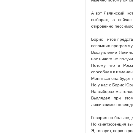
Именно потому он бы
А вот Явлинский, ко
выборах, а сейчас
откровенно пессимис
Борис Титов предста
вспомнил программу
Выступление Явлинск
нас ничего не получи
Потому что в Росс
способная к измене
Меняться она будет 
Но у нас с Борис Юр
На выборах мы голос
Выглядел при это
лишившимся последн
Говорил он больше, 
Но квинтэссенция вы
Я, говорит, верю в р