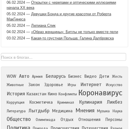
06.02.2024
—
Открытки с черепами и оптическими иллюзиями
начала XX века
05.02.2024
—
Девушки Бонда и другие красотки от Роберта
МакГинеса
05.02.2024
—
Лилиана Спик
04.02.2024
—
«Образ женщины»: Битлы не только вместе пели
03.02.2024
—
Какая-то грустная Польша: Галина Далбровска
Авто
Беларусь
WOW
Бизнес
Видео
Дети
Армия
Жесть
Интернет
Закон
Здоровье
Животные
Игры
Искусство
Коронавирус
История
Казахстан
Кино
Конфликты
Кулинария
Ликбез
Косметичка
Коррупция
Криминал
Мнения
Лытдыбр
Медицина
Литература
Музыка
Наука
Общество
Отдых
Отношения
Персоны
Олимпиада
Политика
Происшествия
Путешествия
Природа
Разное