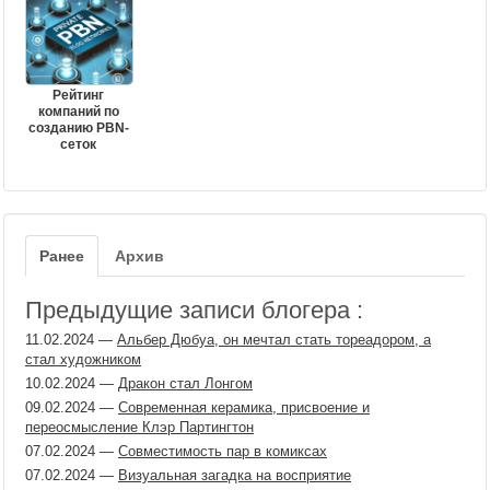
Рейтинг
компаний по
созданию PBN-
сеток
Ранее
Архив
Предыдущие записи блогера :
11.02.2024
—
Альбер Дюбуа, он мечтал стать тореадором, а
стал художником
10.02.2024
—
Дракон стал Лонгом
09.02.2024
—
Современная керамика, присвоение и
переосмысление Клэр Партингтон
07.02.2024
—
Совместимость пар в комиксах
07.02.2024
—
Визуальная загадка на восприятие