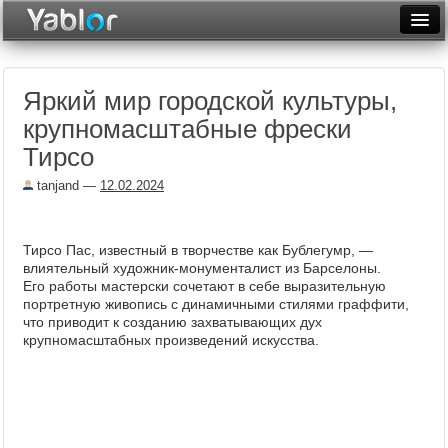
Разместить статью
Войти
Яркий мир городской культуры,
Неделя
крупномасштабные фрески
Месяц
Тирсо
Рейтинги
tanjand
—
12.02.2024
Архив
Тирсо Пас, известный в творчестве как Бублегумр, —
Фототоп
влиятельный художник-монументалист из Барселоны.
Его работы мастерски сочетают в себе выразительную
Видеотоп
портретную живопись с динамичными стилями граффити,
что приводит к созданию захватывающих дух
крупномасштабных произведений искусства.