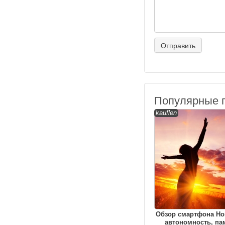
Популярные 
kauflen
Обзор смартфона Hon
автономность, па