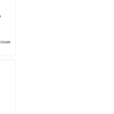
й
точник