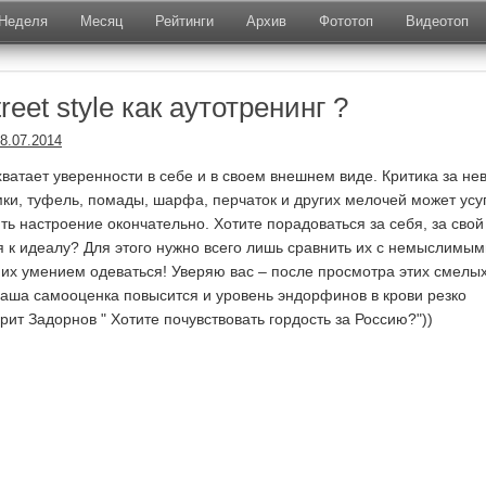
Неделя
Месяц
Рейтинги
Архив
Фототоп
Видеотоп
reet style как аутотренинг ?
8.07.2014
хватает уверенности в себе и в своем внешнем виде. Критика за не
ки, туфель, помады, шарфа, перчаток и других мелочей может усу
ть настроение окончательно. Хотите порадоваться за себя, за свой
я к идеалу? Для этого нужно всего лишь сравнить их с немыслимым
 их умением одеваться! Уверяю вас – после просмотра этих смелых
аша самооценка повысится и уровень эндорфинов в крови резко
рит Задорнов " Хотите почувствовать гордость за Россию?"))