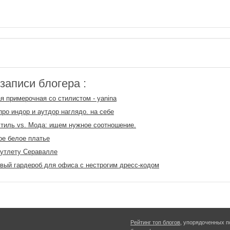
аписи блогера :
я примерочная со стилистом - yanina
про индор и аутдор наглядо. на себе
тиль vs. Мода: ищем нужное соотношение.
е белое платье
аутлету Серавалле
вый гардероб для офиса с нестрогим дресс-кодом
Рейтинг топ блогов
, упорядоченных п