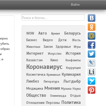
Войти
Авто
Беларусь
WOW
Армия
верно
Бизнес
Видео
Дети
Жесть
губить
Закон
Здоровье
Животные
Игры
 образ
Интернет
История
Искусство
и
 и
Казахстан
Кино
Конфликты
Коронавирус
Коррупция
Кулинария
Косметичка
Криминал
Ликбез
Лытдыбр
Литература
Мнения
Медицина
Музыка
Наука
Общество
Отдых
Олимпиада
Политика
Отношения
Персоны