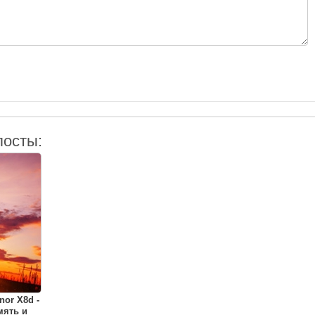
посты:
or X8d -
мять и