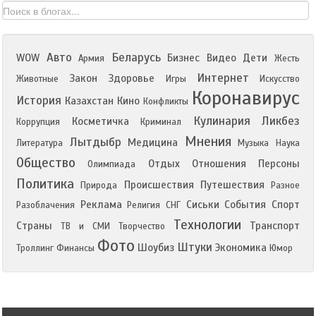
Авто
Беларусь
WOW
Бизнес
Видео
Дети
Армия
Жесть
Интернет
Закон
Здоровье
Животные
Игры
Искусство
Коронавирус
История
Казахстан
Кино
Конфликты
Кулинария
Ликбез
Косметичка
Коррупция
Криминал
Мнения
Лытдыбр
Медицина
Литература
Музыка
Наука
Общество
Отдых
Отношения
Персоны
Олимпиада
Политика
Происшествия
Путешествия
Природа
Разное
Реклама
Сиськи
События
Спорт
Разоблачения
Религия
СНГ
Технологии
Страны
Транспорт
ТВ и СМИ
Творчество
Фото
Штуки
Шоубиз
Экономика
Троллинг
Финансы
Юмор