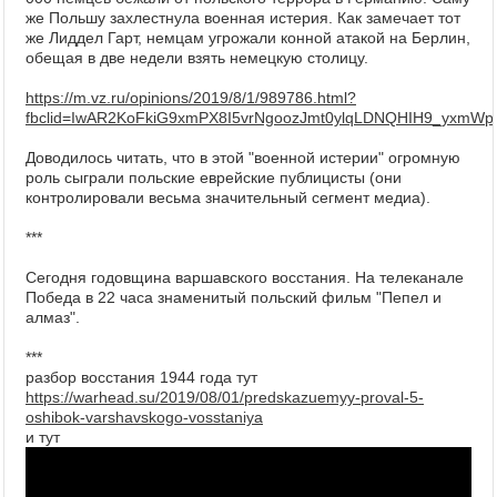
же Польшу захлестнула военная истерия. Как замечает тот
же Лиддел Гарт, немцам угрожали конной атакой на Берлин,
обещая в две недели взять немецкую столицу.
https://m.vz.ru/opinions/2019/8/1/989786.html?
fbclid=IwAR2KoFkiG9xmPX8I5vrNgoozJmt0ylqLDNQHIH9_yxmWp
Доводилось читать, что в этой "военной истерии" огромную
роль сыграли польские еврейские публицисты (они
контролировали весьма значительный сегмент медиа).
***
Сегодня годовщина варшавского восстания. На телеканале
Победа в 22 часа знаменитый польский фильм "Пепел и
алмаз".
***
разбор восстания 1944 года тут
https://warhead.su/2019/08/01/predskazuemyy-proval-5-
oshibok-varshavskogo-vosstaniya
и тут