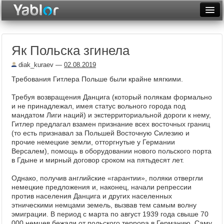
Разместить статью
Войти
Як Польска згинела
Неделя
diak_kuraev
—
02.08.2019
Месяц
Требования Гитлера Польше были крайне мягкими.
Рейтинги
Требуя возвращения Данцига (который полякам формально
и не принадлежал, имея статус вольного города под
Архив
мандатом Лиги наций) и экстерриториальной дороги к нему,
Гитлер предлагал взамен признание всех восточных границ
Фототоп
(то есть признавал за Польшей Восточную Силезию и
прочие немецкие земли, отторгнутые у Германии
Видеотоп
Версалем), помощь в оборудовании нового польского порта
в Гдыне и мирный договор сроком на пятьдесят лет.
Однако, получив английские «гарантии», поляки отвергли
немецкие предложения и, наконец, начали репрессии
против населения Данцига и других населенных
этническими немцами земель, вызвав тем самым волну
эмиграции. В период с марта по август 1939 года свыше 70
000 немцев бежали от польского террора в Германию. Саму