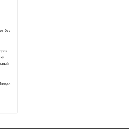
ет был
орах.
чки
есный
Иногда