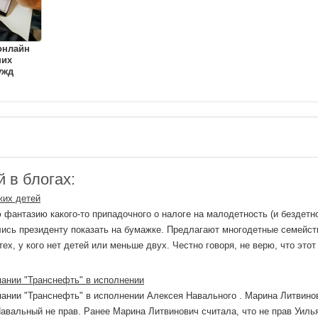
онлайн
ших
ужд
 в блогах:
жих детей
фантазию какого-то припадочного о налоге на малодетность (и бездетно
лись президенту показать на бумажке. Предлагают многодетные семейст
ех, у кого нет детей или меньше двух. Честно говоря, не верю, что этот
пании "Транснефть" в исполнении
пании "Транснефть" в исполнении Алексея Навального . Марина Литвино
Навальный не прав. Ранее Марина Литвинович считала, что не прав Уиль