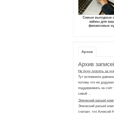
Самые выгодные 
займы для ва
финансовых н
Архив
Архив записей
Не буду платить за чу
Тут вспомнили давнюю 
потому что ее додума
поддерживать за счёт т
сивой ...
Эпический разъеб ком
Эпический разъеб ком
считает, что Алексей 