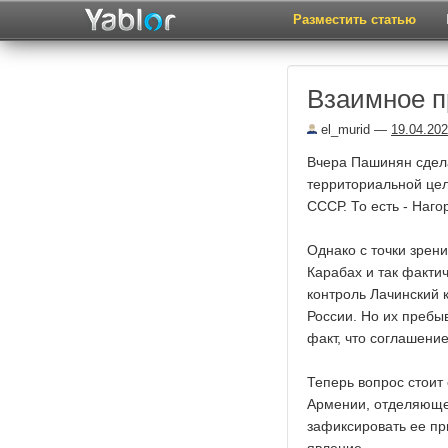
Разместить статью
Взаимное п
el_murid
—
19.04.20
Вчера Пашинян сдела
территориальной це
СССР. То есть - Наг
Однако с точки зрен
Карабах и так фактич
контроль Лачинский 
России. Но их пребы
факт, что соглашени
Теперь вопрос стоит
Армении, отделяюще
зафиксировать ее пр