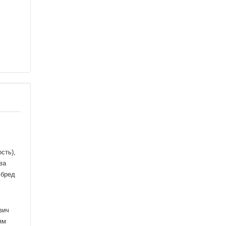
сть),
ва
 бред
вич
ям