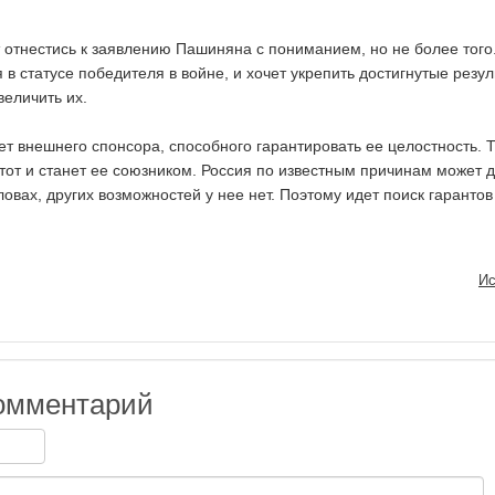
т отнестись к заявлению Пашиняна с пониманием, но не более того
в статусе победителя в войне, и хочет укрепить достигнутые резул
величить их.
т внешнего спонсора, способного гарантировать ее целостность. То
 тот и станет ее союзником. Россия по известным причинам может д
ловах, других возможностей у нее нет. Поэтому идет поиск гарантов
Ис
омментарий