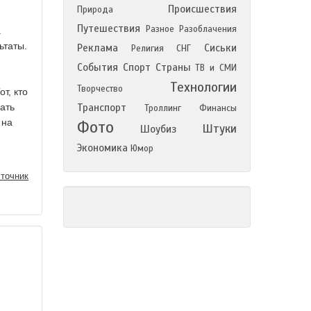
Происшествия
Природа
Путешествия
Разное
Разоблачения
.
ьтаты.
Реклама
Сиськи
Религия
СНГ
События
Спорт
Страны
ТВ и СМИ
Технологии
Творчество
т, кто
ать
Транспорт
Троллинг
Финансы
 на
Фото
Штуки
Шоубиз
Экономика
Юмор
точник