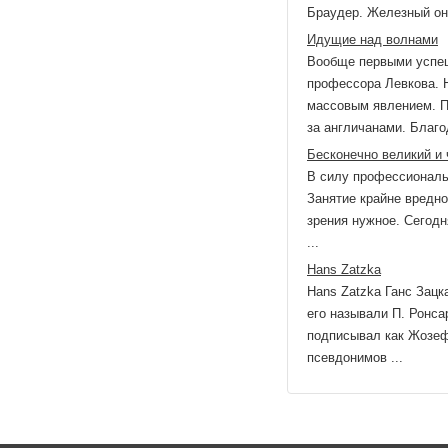
Браудер. Железный она 
Идущие над волнами
Вообще первыми успеш
профессора Левкова. Н
массовым явлением. П
за англичанами. Благод
Бесконечно великий и 
В силу профессиональ
Занятие крайне вредн
зрения нужное. Сегод
...
Hans Zatzka
Hans Zatzka Ганс Зац
его называли П. Ронса
подписывал как Жозеф
псевдонимов ...