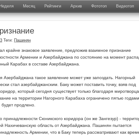
Неделя
Месяц
Рейтинги
Архив
Фототоп
Видеотоп
ризнание
23
Теги:
Пашинян
л крайне знаковое заявление, предложив взаимное признание
лостности Армении и Азербайджана по состоянию на момент расп
орный Карабах в составе Азербайджана.
ия Азербайджана такое заявление может уже запоздать. Нагорный
ески стал азербайджанским. Баку может поставить точку, взяв под
коридор, который сегодня существует только благодаря миротворца
вание на территории Нагорного Карабаха ограничено пятью годами
е будет продлено.
 о принадлежности Сюникского коридора (он же Зангезур) - террит
й Нахичеванскую область от Азербайджана. Пашинян пытается
инадлежность Армении, что в Баку теперь рассматривают как врем