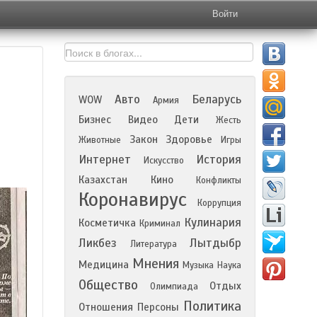
Войти
Авто
Беларусь
WOW
Армия
Бизнес
Видео
Дети
Жесть
Закон
Здоровье
Животные
Игры
Интернет
История
Искусство
Казахстан
Кино
Конфликты
Коронавирус
Коррупция
Кулинария
Косметичка
Криминал
Ликбез
Лытдыбр
Литература
Мнения
Медицина
Музыка
Наука
Общество
Отдых
Олимпиада
Политика
Отношения
Персоны