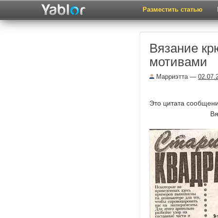
Разместить статью
Вязание кр
мотивами
Марриэтта
—
02.07.
Это цитата сообщен
Вя