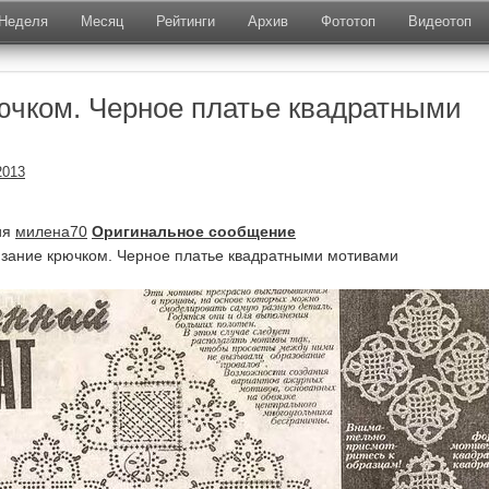
Неделя
Месяц
Рейтинги
Архив
Фототоп
Видеотоп
ючком. Черное платье квадратными
2013
ия
милена70
Оригинальное сообщение
зание крючком. Черное платье квадратными мотивами