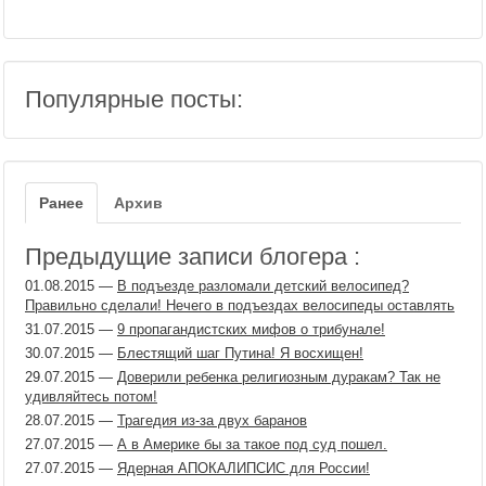
Популярные посты:
Ранее
Архив
Предыдущие записи блогера :
01.08.2015
—
В подъезде разломали детский велосипед?
Правильно сделали! Нечего в подъездах велосипеды оставлять
31.07.2015
—
9 пропагандистских мифов о трибунале!
30.07.2015
—
Блестящий шаг Путина! Я восхищен!
29.07.2015
—
Доверили ребенка религиозным дуракам? Так не
удивляйтесь потом!
28.07.2015
—
Трагедия из-за двух баранов
27.07.2015
—
А в Америке бы за такое под суд пошел.
27.07.2015
—
Ядерная АПОКАЛИПСИС для России!