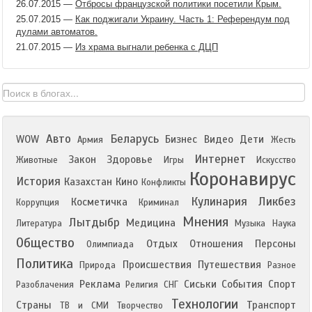
26.07.2015
—
Отбросы французской политики посетили Крым.
25.07.2015
—
Как поджигали Украину. Часть 1: Референдум под
дулами автоматов.
21.07.2015
—
Из храма выгнали ребенка с ДЦП
Авто
Беларусь
WOW
Бизнес
Видео
Дети
Армия
Жесть
Интернет
Закон
Здоровье
Животные
Игры
Искусство
Коронавирус
История
Казахстан
Кино
Конфликты
Кулинария
Ликбез
Косметичка
Коррупция
Криминал
Мнения
Лытдыбр
Медицина
Литература
Музыка
Наука
Общество
Отдых
Отношения
Персоны
Олимпиада
Политика
Происшествия
Путешествия
Природа
Разное
Реклама
Сиськи
События
Спорт
Разоблачения
Религия
СНГ
Технологии
Страны
Транспорт
ТВ и СМИ
Творчество