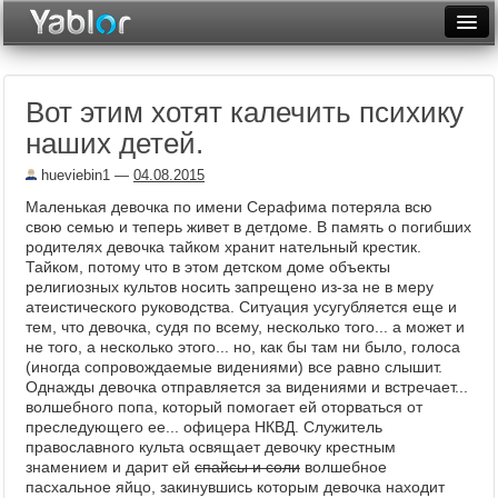
Разместить статью
Войти
Вот этим хотят калечить психику
Неделя
наших детей.
Месяц
hueviebin1
—
04.08.2015
Рейтинги
Маленькая девочка по имени Серафима потеряла всю
свою семью и теперь живет в детдоме. В память о погибших
Архив
родителях девочка тайком хранит нательный крестик.
Тайком, потому что в этом детском доме объекты
религиозных культов носить запрещено из-за не в меру
Фототоп
атеистического руководства. Ситуация усугубляется еще и
тем, что девочка, судя по всему, несколько того... а может и
Видеотоп
не того, а несколько этого... но, как бы там ни было, голоса
(иногда сопровождаемые видениями) все равно слышит.
Однажды девочка отправляется за видениями и встречает...
волшебного попа, который помогает ей оторваться от
преследующего ее... офицера НКВД. Служитель
православного культа освящает девочку крестным
знамением и дарит ей
спайсы и соли
волшебное
пасхальное яйцо, закинувшись которым девочка находит