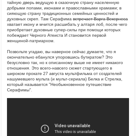
тайную дверь ведущую в сказочную страну населенную
добрыми попами, иконами и православными храмами; в
сияющую страну традиционных семейных ценностей и
духовных скреп. Там Серафима
встречает Варга Векернеса
хватает икону и мчится расшибать у алтаря лоб, после чего
приобретает духовные супер-силы при помощи которых
побеждает Черного Атеиста И становится первой
женщиной-патриархом.
Позвольте угадаю, вы наверное сейчас думаете, что я
окончательно ебанулся упоровшись бутиратом? Это
безусловно так, но к описанному выше не имеет никакого
отношения. Это всего-навсего сюжет стартующего в
широком прокате 27 августа мультфильма от создателей
нашумевшего мульта (и мульт-сериала) Белка и Стрелка,
который называется "Необыкновенное путешествие
Серафимы".