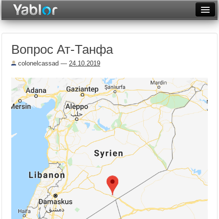
Разместить статью
Войти
Вопрос Ат-Танфа
Неделя
colonelcassad
—
24.10.2019
Месяц
Рейтинги
Архив
Фототоп
Видеотоп