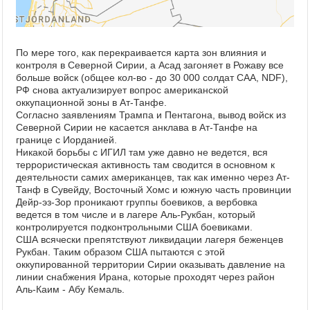
По мере того, как перекраивается карта зон влияния и
контроля в Северной Сирии, а Асад загоняет в Рожаву все
больше войск (общее кол-во - до 30 000 солдат САА, NDF),
РФ снова актуализирует вопрос американской
оккупационной зоны в Ат-Танфе.
Согласно заявлениям Трампа и Пентагона, вывод войск из
Северной Сирии не касается анклава в Ат-Танфе на
границе с Иорданией.
Никакой борьбы с ИГИЛ там уже давно не ведется, вся
террористическая активность там сводится в основном к
деятельности самих американцев, так как именно через Ат-
Танф в Сувейду, Восточный Хомс и южную часть провинции
Дейр-эз-Зор проникают группы боевиков, а вербовка
ведется в том числе и в лагере Аль-Рукбан, который
контролируется подконтрольными США боевиками.
США всячески препятствуют ликвидации лагеря беженцев
Рукбан. Таким образом США пытаются с этой
оккупированной территории Сирии оказывать давление на
линии снабжения Ирана, которые проходят через район
Аль-Каим - Абу Кемаль.