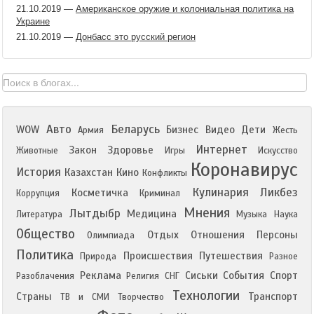
21.10.2019
—
Американское оружие и колониальная политика на
Украине
21.10.2019
—
Донбасс это русский регион
Авто
Беларусь
WOW
Бизнес
Видео
Дети
Армия
Жесть
Интернет
Закон
Здоровье
Животные
Игры
Искусство
Коронавирус
История
Казахстан
Кино
Конфликты
Кулинария
Ликбез
Косметичка
Коррупция
Криминал
Мнения
Лытдыбр
Медицина
Литература
Музыка
Наука
Общество
Отдых
Отношения
Персоны
Олимпиада
Политика
Происшествия
Путешествия
Природа
Разное
Реклама
Сиськи
События
Спорт
Разоблачения
Религия
СНГ
Технологии
Страны
Транспорт
ТВ и СМИ
Творчество