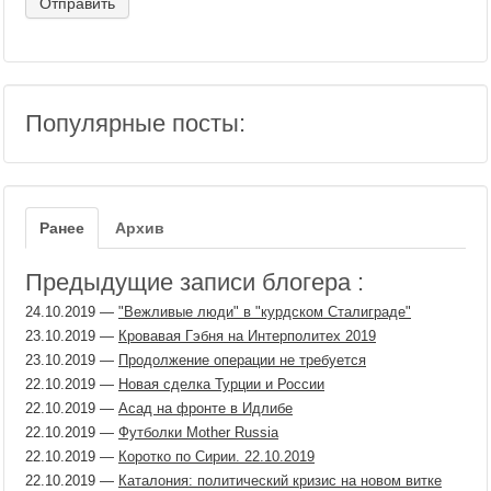
Популярные посты:
Ранее
Архив
Предыдущие записи блогера :
24.10.2019
—
"Вежливые люди" в "курдском Сталиграде"
23.10.2019
—
Кровавая Гэбня на Интерполитех 2019
23.10.2019
—
Продолжение операции не требуется
22.10.2019
—
Новая сделка Турции и России
22.10.2019
—
Асад на фронте в Идлибе
22.10.2019
—
Футболки Mother Russia
22.10.2019
—
Коротко по Сирии. 22.10.2019
22.10.2019
—
Каталония: политический кризис на новом витке