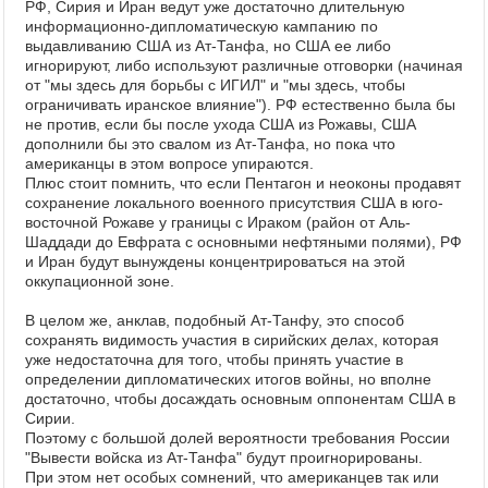
РФ, Сирия и Иран ведут уже достаточно длительную
информационно-дипломатическую кампанию по
выдавливанию США из Ат-Танфа, но США ее либо
игнорируют, либо используют различные отговорки (начиная
от "мы здесь для борьбы с ИГИЛ" и "мы здесь, чтобы
ограничивать иранское влияние"). РФ естественно была бы
не против, если бы после ухода США из Рожавы, США
дополнили бы это свалом из Ат-Танфа, но пока что
американцы в этом вопросе упираются.
Плюс стоит помнить, что если Пентагон и неоконы продавят
сохранение локального военного присутствия США в юго-
восточной Рожаве у границы с Ираком (район от Аль-
Шаддади до Евфрата с основными нефтяными полями), РФ
и Иран будут вынуждены концентрироваться на этой
оккупационной зоне.
В целом же, анклав, подобный Ат-Танфу, это способ
сохранять видимость участия в сирийских делах, которая
уже недостаточна для того, чтобы принять участие в
определении дипломатических итогов войны, но вполне
достаточно, чтобы досаждать основным оппонентам США в
Сирии.
Поэтому с большой долей вероятности требования России
"Вывести войска из Ат-Танфа" будут проигнорированы.
При этом нет особых сомнений, что американцев так или