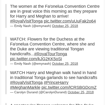
The women at the Fa'onelua Convention Centre
are in great voice this morning as they prepare
for Harry and Meghan to arrive!
#RoyalVisitTonga
pic.twitter.com/uUuFak2o64
— Emily Nash (@emynash)
October 25, 2018
WATCH: Flowers for the Duchess at the
Fa'onelua Convention Centre, where she and
the Duke are viewing traditional Tongan
handicrafts...
#RoyalTourTonga
pic.twitter.com/kJG2KK5oSi
— Emily Nash (@emynash)
October 25, 2018
WATCH Harry and Meghan walk hand in hand
in traditional Tonga garlands to see handicrafts
#RoyalVisitTonga
#PrinceHarry
#MeghanMarkle
pic.twitter.com/lCRSBGDcmZ
— Carolyn Durand (@CarolynDurand)
October 25, 2018