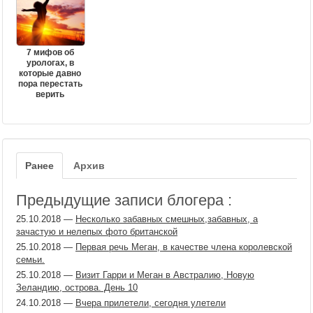
7 мифов об
урологах, в
которые давно
пора перестать
верить
Ранее
Архив
Предыдущие записи блогера :
25.10.2018
—
Несколько забавных смешных,забавных, а
зачастую и нелепых фото британской
25.10.2018
—
Первая речь Меган, в качестве члена королевской
семьи.
25.10.2018
—
Визит Гарри и Меган в Австралию, Новую
Зеландию, острова. День 10
24.10.2018
—
Вчера прилетели, сегодня улетели