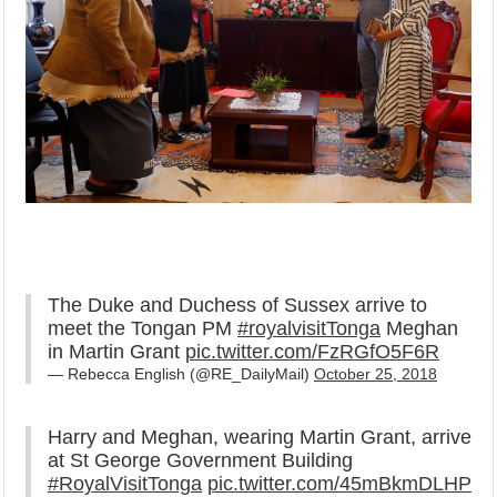
The Duke and Duchess of Sussex arrive to
meet the Tongan PM
#royalvisitTonga
Meghan
in Martin Grant
pic.twitter.com/FzRGfO5F6R
— Rebecca English (@RE_DailyMail)
October 25, 2018
Harry and Meghan, wearing Martin Grant, arrive
at St George Government Building
#RoyalVisitTonga
pic.twitter.com/45mBkmDLHP