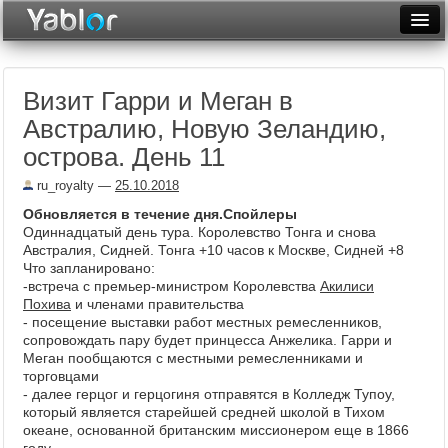
Разместить статью
Войти
Визит Гарри и Меган в
Неделя
Австралию, Новую Зеландию,
Месяц
острова. День 11
Рейтинги
ru_royalty
—
25.10.2018
Обновляется в течение дня.Спойлеры
Архив
Одиннадцатый день тура. Королевство Тонга и снова
Австралия, Сидней. Тонга +10 часов к Москве, Сидней +8
Фототоп
Что запланировано:
-встреча с премьер-министром Королевства
Акилиси
Видеотоп
Похива
и членами правительства
- посещение выставки работ местных ремесленников,
сопровождать пару будет принцесса Анжелика. Гарри и
Меган пообщаются с местными ремесленниками и
торговцами
- далее герцог и герцогиня отправятся в Колледж Тупоу,
который является старейшей средней школой в Тихом
океане, основанной британским миссионером еще в 1866