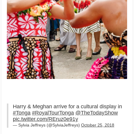
Harry & Meghan arrive for a cultural display in
#Tonga
#RoyalTourTonga
@TheTodayShow
pic.twitter.com/REruz0e91y
— Sylvia Jeffreys (@SylviaJeffreys)
October 25, 2018