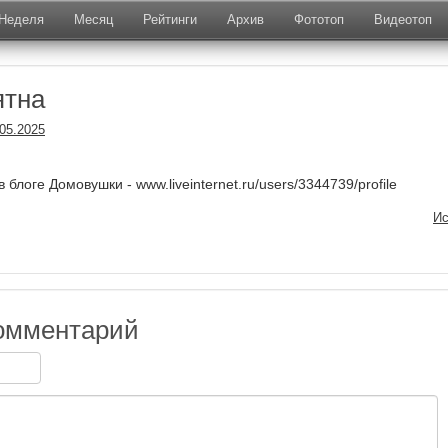
Неделя
Месяц
Рейтинги
Архив
Фототоп
Видеотоп
ятна
.05.2025
 блоге Домовушки - www.liveinternet.ru/users/3344739/profile
Ис
омментарий