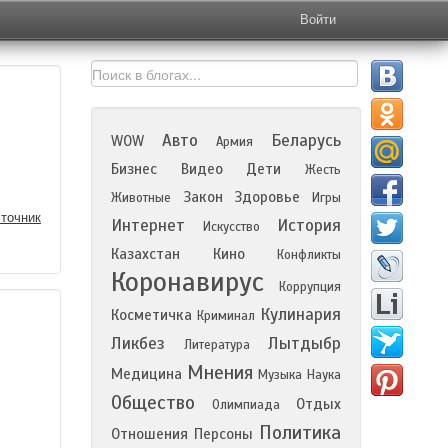
Войти
Авто
Беларусь
WOW
Армия
Бизнес
Видео
Дети
Жесть
Закон
Здоровье
Животные
Игры
точник
Интернет
История
Искусство
Казахстан
Кино
Конфликты
Коронавирус
Коррупция
Кулинария
Косметичка
Криминал
Ликбез
Лытдыбр
Литература
Мнения
Медицина
Музыка
Наука
Общество
Отдых
Олимпиада
Политика
Отношения
Персоны