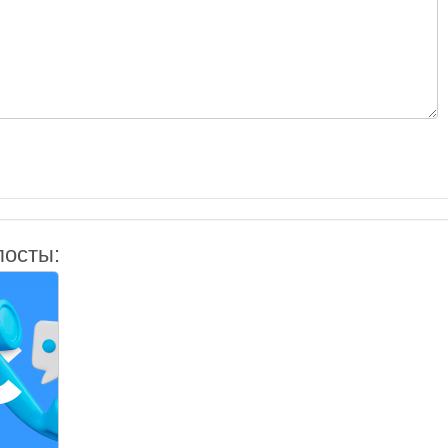
посты: