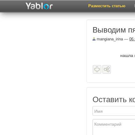
Разместить статью
Выводим п
mangiana_irina
—
06
нашла в
Оставить к