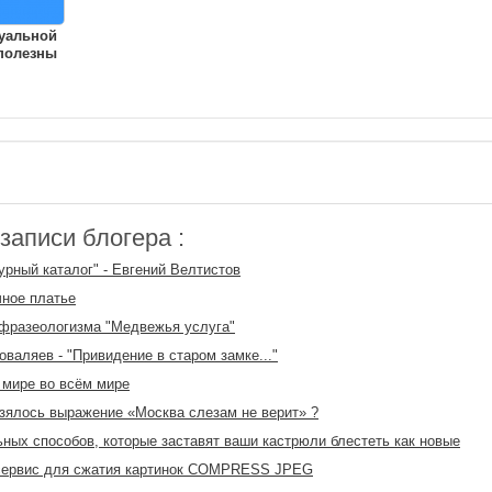
уальной
полезны
аписи блогера :
урный каталог" - Евгений Велтистов
ное платье
фразеологизма "Медвежья услуга"
оваляев - "Привидение в старом замке..."
 мире во всём мире
зялось выражение «Москва слезам не верит» ?
ьных способов, которые заставят ваши кастрюли блестеть как новые
сервис для сжатия картинок COMPRESS JPEG