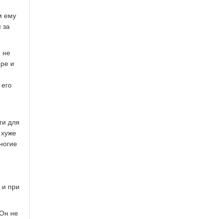
е
м ему
 за
 не
ире и
 его
ги для
 хуже
многие
 и при
 Он не