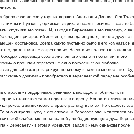
заранее согласились принять любое решение Вересаева, веря в его
ливость.
а брала свои истоки у горных вершин. Аполлон и Дионис, Лев Толс
вы гимны и Пушкин, дорийская лирика и поэмы Гесиода - все это б
ли, спутники его жизни. И, заходя к Вересаеву в его квартиру, с в
о следов пристрастий хозяина, я всегда ощущал, что его духу не 
ающей обстановки. Всегда как-то пустынно было в его комнатах и 
ютно; даже книги не согревали их. Но зато их полностью заполнял
в беседах сокровища своего жизненного опыта и познаний, и его
казы» о прошлом перечтет не одно поколение: он любовно
овый для себя жанр, варьируя по-своему в памяти многое, что - бу
 рассказано другими - приобретало в вересаевской передаче особы
а старость - придирчивая, ревнивая к молодости, обычно чуть
старость отодвигается молодостью в сторону. Напротив, жизнепон
 широкое, а жизнелюбие стирало разницу в летах. Но старость все
То она сыграла шутку с его слухом, и Вересаев очень тяготился эти
зической слабостью, ненавистной для бодрствующего духа Вереса
ла к Вересаеву - в этом я убедился, зайдя к нему однажды после