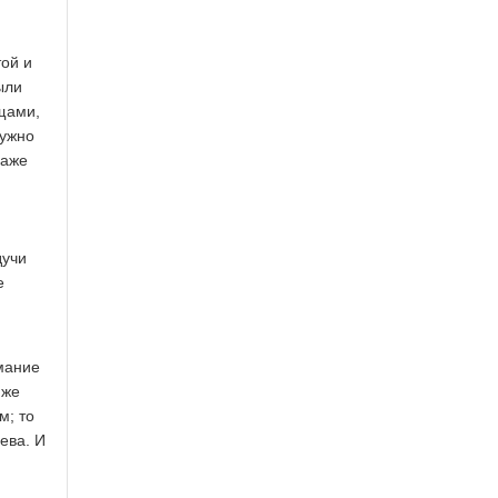
той и
ыли
ещами,
нужно
даже
дучи
е
имание
 же
м; то
ева. И