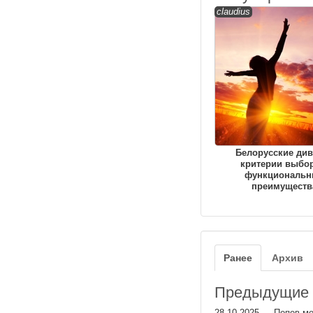
claudius
Белорусские див
критерии выбор
функциональн
преимуществ
Ранее
Архив
Предыдущие з
28.10.2025
—
Попов мо