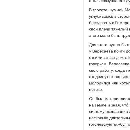
столь созвучна его ду
В грохоте шумной Мо
углубившись в сторо
беседовать с Гомеро
свои плечи тяжелый г
этого мало быть тру
Для этого нужно быт
у Вересаева почти до
отсиживаться дома. В
говорком, Вересаева
свою работу, когда 
отодвинут от нас ист
молодился или хотел 
потоке.
Он был материалисто
на земле и зная, что́
систему познавания 
несколько длительны
гоголевскую тяжбу, п