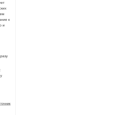
ует
ских
лем
ание к
о и
 разу
:
му
точник