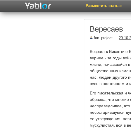
Разместить статью
Вересаев
fan_project
—
29.10.
Возраст к Викентию 
вернее - за годы вой
жизни, начавшейся в
общественных измене
нас, людей другого 
весь в настоящем и 
Его писательская и 
образца, что многие 
несправедливое, что
несостарившуюся душ
ее утверждения, поэ
мускулистая, вся в в