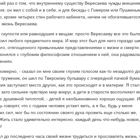
й раз о том, что внутреннему существу Вересаева чужды внешни
ия; он жил с собой и в себе, и для беседы с Гомером или Пушкины
о, кроме четырех стен рабочего кабинета, ничем не обогатившегося
 жизнь Вересаева.
т скупости или равнодушия к вещам: просто Вересаеву все это было
тоил любого предметного мира. И мир этот был для него гораздо ш
го, отягощенного привычными представлениями о жизни и смерти.
онялся с глубоким философским отношением к ней, она радовала
ениях.
номерно, - сказал он мне своим глухим голосом как-то незадолго до
труженик, он шел по Тверскому бульвару с очередной пачкой бума
ия заступают место других, как это происходит и в материи. Я стал
 зато сильнее чувствую мир вокруг, а дети в старости восполняют 
н с душевной теплотой, - детей я необыкновенно хорошо ощущаю. И
ь говорят, что с годами человек устает жить, а я бы, будь у меня
их сил, мог бы по состоянию своего духа прожить еще столько же,
 Жить стало удивительно интересно, каждый день что-нибудь новое,
!
л до последнего часа своей жизни трудиться и прославлять жизнь.