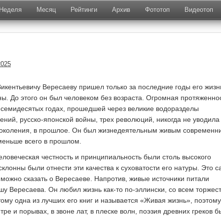
Неделя
Месяц
Рейтинги
Архив
Фототоп
Видеотоп
2025
Викентьевичу Вересаеву пришел только за последние годы его жизн
ны. До этого он был человеком без возраста. Огромная протяженно
 семидесятых годах, прошедшей через великие водоразделы
ний, русско-японской войны, трех революций, никогда не уводила 
поколения, в прошлое. Он был жизнедеятельным живым современни
меньше всего в прошлом.
человеческая честность и принципиальность были столь высокого
склонны были отнести эти качества к суховатости его натуры. Это 
 можно сказать о Вересаеве. Напротив, живые источники питали
у Вересаева. Он любил жизнь как-то по-эллински, со всем торжес
тому одна из лучших его книг и называется «Живая жизнь», поэтому
етре и порывах, в звоне лат, в плеске волн, поэзия древних греков 