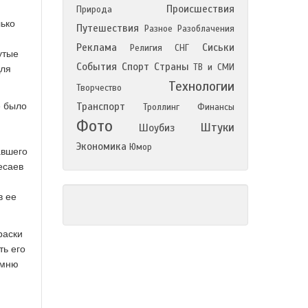
Происшествия
Природа
лько
Путешествия
Разное
Разоблачения
Реклама
Сиськи
Религия
СНГ
утые
События
Спорт
Страны
ТВ и СМИ
Для
Технологии
Творчество
е было
Транспорт
Троллинг
Финансы
Фото
Штуки
Шоубиз
Экономика
Юмор
авшего
есаев
в ее
раски
ть его
омню