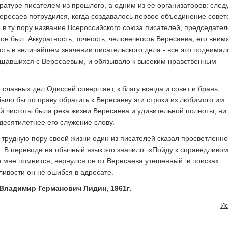
ратуре писателем из прошлого, а одним из ее организаторов: след
Вересаев потрудился, когда создавалось первое объединение совет
 в ту пору название Всероссийского союза писателей, председате
он был. Аккуратность, точность, человечность Вересаева, его вним
сть в величайшем значении писательского дела - все это поднимал
бщавшихся с Вересаевым, и обязывало к высоким нравственным
славных дел Одиссей совершает, к благу всегда и совет и брань
было бы по праву обратить к Вересаеву эти строки из любимого им
й чистоты была река жизни Вересаева и удивительной полноты, ни
десятилетнее его служение слову.
ь трудную пору своей жизни один из писателей сказал просветленно
. В переводе на обычный язык это значило: «Пойду к справедливо
о мне помнится, вернулся он от Вересаева утешенный: в поисках
ивости он не ошибся в адресате.
Владимир Германович Лидин, 1961г.
Ис