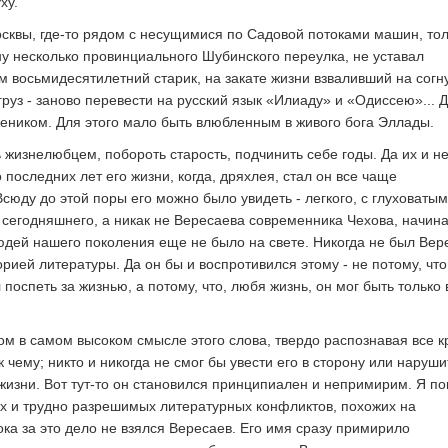
ху.
сквы, где-то рядом с несущимися по Садовой потоками машин, то
ну несколько провинциального Шубинского переулка, не уставал
м восьмидесятилетний старик, на закате жизни взваливший на согн
руз - заново перевести на русский язык «Илиаду» и «Одиссею»... 
жеником. Для этого мало быть влюбленным в живого бога Эллады.
ь жизнелюбцем, побороть старость, подчинить себе годы. Да их и н
 последних лет его жизни, когда, дряхлея, стал он все чаще
сюду до этой поры его можно было увидеть - легкого, с глуховатым
 сегодняшнего, а никак не Вересаева современника Чехова, начин
людей нашего поколения еще не было на свете. Никогда не был Вер
орией литературы. Да он бы и воспротивился этому - не потому, что
поспеть за жизнью, а потому, что, любя жизнь, он мог быть только 
м в самом высоком смысле этого слова, твердо распознавая все к
 к чему; никто и никогда не смог бы увести его в сторону или наруши
жизни. Вот тут-то он становился принципиален и непримирим. Я п
х и трудно разрешимых литературных конфликтов, похожих на
ока за это дело не взялся Вересаев. Его имя сразу примирило