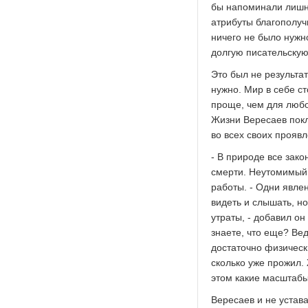
бы напоминали лишни
атрибуты благополуч
ничего не было нужн
долгую писательскую
Это был не результа
нужно. Мир в себе с
проще, чем для любо
Жизни Вересаев покл
во всех своих проявл
- В природе все зако
смерти. Неутомимый 
работы. - Одни явлен
видеть и слышать, но
утраты, - добавил о
знаете, что еще? Вед
достаточно физическ
сколько уже прожил.
этом какие масштабы
Вересаев и не устава