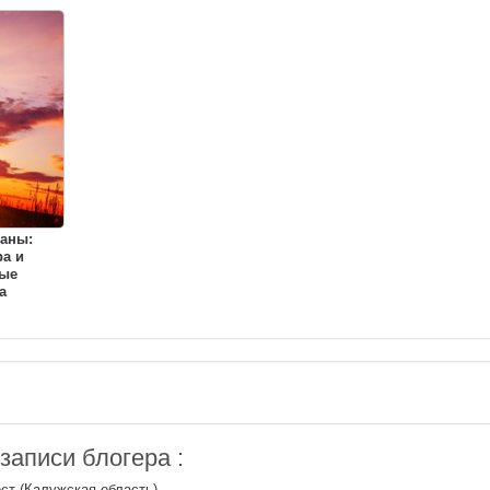
аны:
а и
ые
а
аписи блогера :
ст (Калужская область)