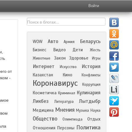
Войти
Авто
Беларусь
WOW
Армия
Бизнес
Видео
Дети
Жесть
и,
Закон
Здоровье
сть
Животные
Игры
Интернет
История
Искусство
его от
Казахстан
Кино
Конфликты
ком -
Коронавирус
Коррупция
Кулинария
Косметичка
Криминал
самое
Ликбез
Лытдыбр
Литература
Мнения
Медицина
Музыка
Наука
твом
Общество
Отдых
Олимпиада
была
Политика
Отношения
Персоны