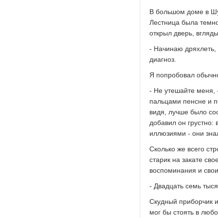
В большом доме в Шу
Лестница была темно
открыл дверь, вгляд
- Начинаю дряхлеть, 
диагноз.
Я попробовал обычной
- Не утешайте меня, 
пальцами пенсне и п
видя, лучше было сос
добавил он грустно: 
иллюзиями - они знал
Сколько же всего ст
старик на закате сво
воспоминания и сво
- Двадцать семь тыся
Скудный приборчик и
мог бы стоять в люб