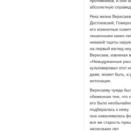
противников, и они 
абсолютную справед
Река жизни Вересаев
Достоевский, Гомеро
его комнатные сожите
лишенными каких-либ
никакой тщеты окруж
на первый взгляд неу
Вересаев, извлекая 
«Невыдуманные расс
культивировал этот н
даже, может быть, и
интонации.
Вересаеву чужда был
обиженная тем, что 
его было необычайно
подбиралась к нему. 
она наваливалась фи
все же старость приш
нескольких лет.