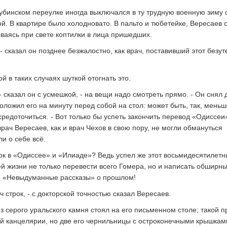
бинском переулке иногда выключался в ту трудную военную зиму с
й. В квартире было холодновато. В пальто и тюбетейке, Вересаев 
ываясь при свете коптилки в лица пришедших.
- сказал он позднее безжалостно, как врач, поставивший этот безу
 в таких случаях шуткой отогнать это.
- сказал он с усмешкой, - на вещи надо смотреть прямо. - Он снял
оложил его на минуту перед собой на стол: может быть, так, меньш
редоточиться. - Вот только бы успеть закончить перевод «Одиссеи»
врач Вересаев, как и врач Чехов в свою пору, не могли обмануться
и о себе всё.
рок в «Одиссее» и «Илиаде»? Ведь успел же этот восьмидесятилетн
ей жизни не только перевести всего Гомера, но и написать обширн
и «Невыдуманные рассказы» о прошлом!
ч строк, - с докторской точностью сказал Вересаев.
з серого уральского камня стоял на его письменном столе; такой 
ой канцелярии, но две его чернильницы с остроконечными крышкам