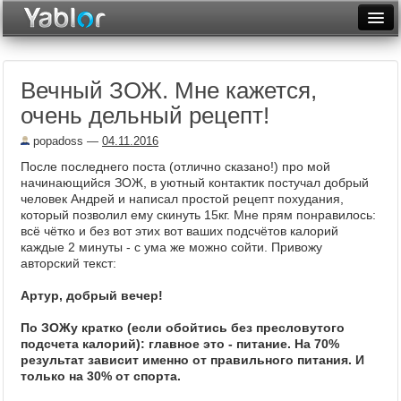
Разместить статью
Войти
Вечный ЗОЖ. Мне кажется,
Неделя
очень дельный рецепт!
Месяц
popadoss
—
04.11.2016
Рейтинги
После последнего поста (отлично сказано!) про мой
начинающийся ЗОЖ, в уютный контактик постучал добрый
Архив
человек Андрей и написал простой рецепт похудания,
который позволил ему скинуть 15кг. Мне прям понравилось:
всё чётко и без вот этих вот ваших подсчётов калорий
Фототоп
каждые 2 минуты - с ума же можно сойти. Привожу
авторский текст:
Видеотоп
Артур, добрый вечер!
По ЗОЖу кратко (если обойтись без пресловутого
подсчета калорий): главное это - питание. На 70%
результат зависит именно от правильного питания. И
только на 30% от спорта.