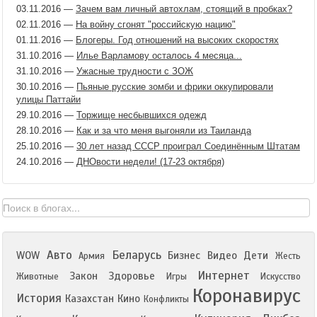
03.11.2016
—
Зачем вам личный автохлам, стоящий в пробках?
02.11.2016
—
На войну сгонят "российскую нацию"
01.11.2016
—
Блогеры. Год отношений на высоких скоростях
31.10.2016
—
Илье Варламову осталось 4 месяца...
31.10.2016
—
Ужасные трудности с ЗОЖ
30.10.2016
—
Пьяные русские зомби и фрики оккупировали
улицы Паттайи
29.10.2016
—
Торжище несбывшихся одежд
28.10.2016
—
Как и за что меня выгоняли из Таиланда
25.10.2016
—
30 лет назад СССР проиграл Соединённым Штатам
24.10.2016
—
ДНОвости недели! (17-23 октября)
Авто
Беларусь
WOW
Бизнес
Видео
Дети
Армия
Жесть
Интернет
Закон
Здоровье
Животные
Игры
Искусство
Коронавирус
История
Казахстан
Кино
Конфликты