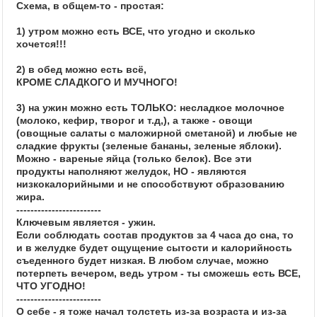
Схема, в общем-то - простая:
1) утром можно есть ВСЕ, что угодно и сколько
хочется!!!
2) в обед можно есть всё,
КРОМЕ СЛАДКОГО И МУЧНОГО!
3) на ужин можно есть ТОЛЬКО: несладкое молочное
(молоко, кефир, творог и т.д,), а также - овощи
(овощные салаты с маложирной сметаной) и любые не
сладкие фрукты (зеленые бананы, зеленые яблоки).
Можно - вареные яйца (только белок). Все эти
продукты наполняют желудок, НО - являются
низкокалорийными и не способствуют образованию
жира.
------------------------
Ключевым является - ужин.
Если соблюдать состав продуктов за 4 часа до сна, то
и в желудке будет ощущение сытости и калорийность
съеденного будет низкая. В любом случае, можно
потерпеть вечером, ведь утром - ты сможешь есть ВСЕ,
ЧТО УГОДНО!
------------------------
О себе - я тоже начал толстеть из-за возраста и из-за