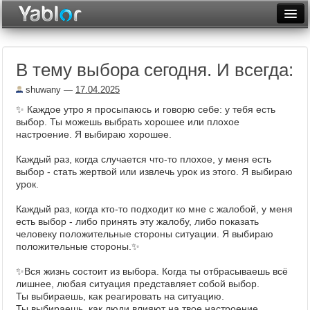
Разместить статью
Войти
В тему выбора сегодня. И всегда:
Неделя
shuwany
—
17.04.2025
Месяц
✨ Каждое утро я просыпаюсь и говорю себе: у тебя есть
выбор. Ты можешь выбрать хорошее или плохое
Рейтинги
настроение. Я выбираю хорошее.
Архив
Каждый раз, когда случается что-то плохое, у меня есть
выбор - стать жертвой или извлечь урок из этого. Я выбираю
Фототоп
урок.
Видеотоп
Каждый раз, когда кто-то подходит ко мне с жалобой, у меня
есть выбор - либо принять эту жалобу, либо показать
человеку положительные стороны ситуации. Я выбираю
положительные стороны.✨
✨Вся жизнь состоит из выбора. Когда ты отбрасываешь всё
лишнее, любая ситуация представляет собой выбор.
Ты выбираешь, как реагировать на ситуацию.
Ты выбираешь, как люди влияют на твое настроение.