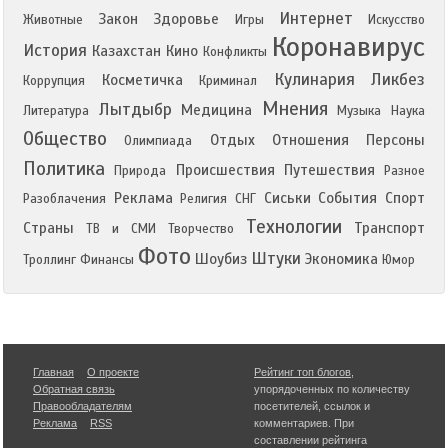
Интернет
Закон
Здоровье
Животные
Игры
Искусство
Коронавирус
История
Казахстан
Кино
Конфликты
Кулинария
Ликбез
Косметичка
Коррупция
Криминал
Мнения
Лытдыбр
Медицина
Литература
Музыка
Наука
Общество
Отдых
Отношения
Персоны
Олимпиада
Политика
Происшествия
Путешествия
Природа
Разное
Реклама
Сиськи
События
Спорт
Разоблачения
Религия
СНГ
Технологии
Страны
Транспорт
ТВ и СМИ
Творчество
Фото
Штуки
Шоубиз
Экономика
Троллинг
Финансы
Юмор
Главная
О проекте
Рейтинг топ блогов
,
Обратная связь
упорядоченных по количеству
Правообладателям
посетителей, ссылок и
Реклама
RSS
комментариев. При
составлении рейтинга