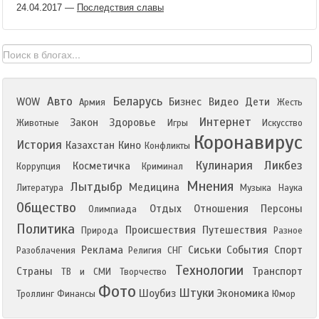
24.04.2017
—
Последствия славы
Авто
Беларусь
WOW
Бизнес
Видео
Дети
Армия
Жесть
Интернет
Закон
Здоровье
Животные
Игры
Искусство
Коронавирус
История
Казахстан
Кино
Конфликты
Кулинария
Ликбез
Косметичка
Коррупция
Криминал
Мнения
Лытдыбр
Медицина
Литература
Музыка
Наука
Общество
Отдых
Отношения
Персоны
Олимпиада
Политика
Происшествия
Путешествия
Природа
Разное
Реклама
Сиськи
События
Спорт
Разоблачения
Религия
СНГ
Технологии
Страны
Транспорт
ТВ и СМИ
Творчество
Фото
Штуки
Шоубиз
Экономика
Троллинг
Финансы
Юмор