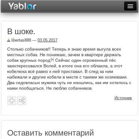
Разместить статью
Войти
В шоке.
Неделя
libertas888
—
03.05.2017
Месяц
Столько собачников!! Теперь я знаю время выгула всех
местных собак. Не понимаю, зачем в квартире держать
Рейтинги
собак крупных пород?! Сейчас один огроменный пёс
заинтересовался Волей, в итоге она его облаила, а этот
Архив
кобелюка всё равно к ней приставал. В след за ним
набежали и другие кобели в месте с такими же хозяевами.
Фототоп
Два седовласых мужика чуть не изошлись, как им хотелось с
нами пообщаться. Не люблю собачников.
Видеотоп
Источник
Оставить комментарий