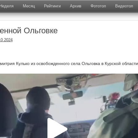
Неделя
Месяц
Рейтинги
Архив
Фототоп
Видеотоп
енной Ольговке
10.2024
митрия Кулько из освобожденного села Ольговка в Курской области