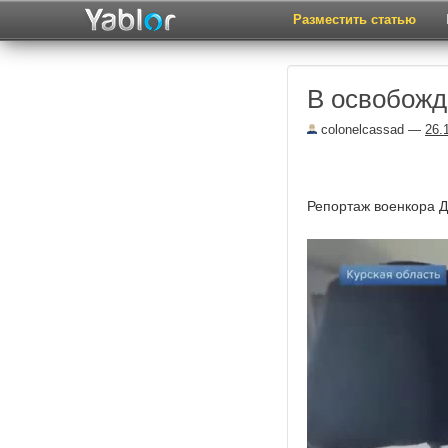
Разместить статью
В освобожд
colonelcassad
—
26.
Репортаж военкора Д