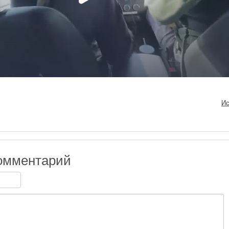
Ис
омментарий