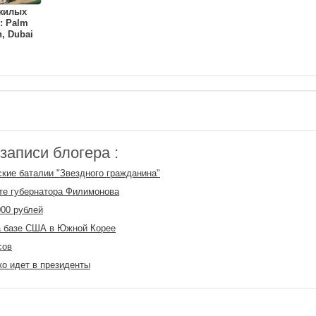
 жилых
: Palm
, Dubai
аписи блогера :
кие баталии "Звездного гражданина"
те губернатора Филимонова
00 рублей
а базе США в Южной Корее
сов
о идет в президенты