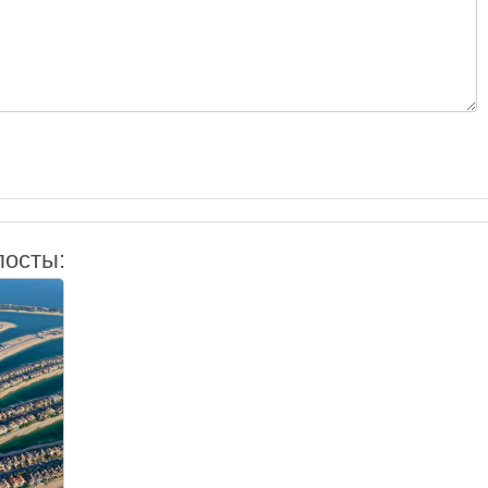
посты: