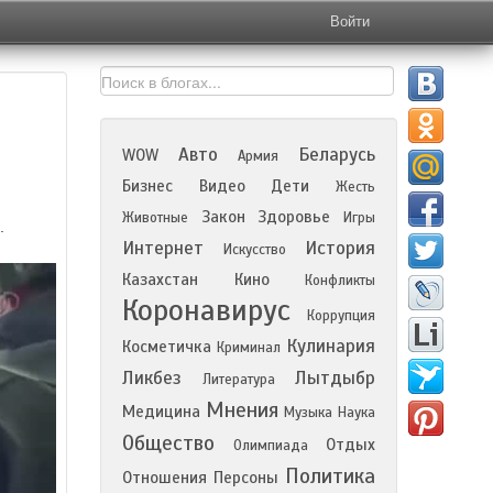
Войти
Авто
Беларусь
WOW
Армия
Бизнес
Видео
Дети
Жесть
Закон
Здоровье
Животные
Игры
.
Интернет
История
Искусство
Казахстан
Кино
Конфликты
Коронавирус
Коррупция
Кулинария
Косметичка
Криминал
Ликбез
Лытдыбр
Литература
Мнения
Медицина
Музыка
Наука
Общество
Отдых
Олимпиада
Политика
Отношения
Персоны