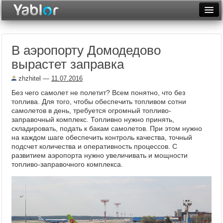
Разместить статью
Войти
В аэропорту Домодедово
Неделя
вырастет заправка
Месяц
zhzhitel
—
11.07.2016
Рейтинги
Без чего самолет не полетит? Всем понятно, что без
топлива. Для того, чтобы обеспечить топливом сотни
Архив
самолетов в день, требуется огромный топливо-
заправочный комплекс. Топливно нужно принять,
складировать, подать к бакам самолетов. При этом нужно
Фототоп
на каждом шаге обеспечить контроль качества, точный
подсчет количества и оперативность процессов. С
Видеотоп
развитием аэропорта нужно увеличивать и мощности
топливо-заправочного комплекса.