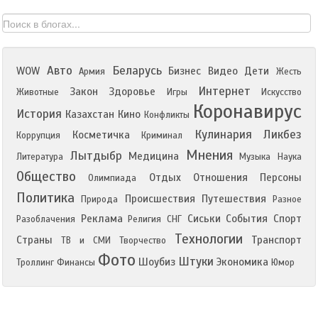
Авто
Беларусь
WOW
Бизнес
Видео
Дети
Армия
Жесть
Интернет
Закон
Здоровье
Животные
Игры
Искусство
Коронавирус
История
Казахстан
Кино
Конфликты
Кулинария
Ликбез
Косметичка
Коррупция
Криминал
Мнения
Лытдыбр
Медицина
Литература
Музыка
Наука
Общество
Отдых
Отношения
Персоны
Олимпиада
Политика
Происшествия
Путешествия
Природа
Разное
Реклама
Сиськи
События
Спорт
Разоблачения
Религия
СНГ
Технологии
Страны
Транспорт
ТВ и СМИ
Творчество
Фото
Штуки
Шоубиз
Экономика
Троллинг
Финансы
Юмор