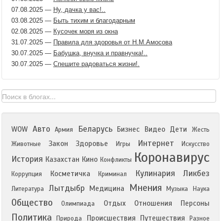
07.08.2025
—
Ну, дачка у вас!..
03.08.2025
—
Быть тихим и благодарным
02.08.2025
—
Кусочек моря из окна
31.07.2025
—
Правила для здоровья от Н.М.Амосова
30.07.2025
—
Бабушка, внучка и правнучка!..
30.07.2025
—
Спешите радоваться жизни!.
Авто
Беларусь
WOW
Бизнес
Видео
Дети
Армия
Жесть
Интернет
Закон
Здоровье
Животные
Игры
Искусство
Коронавирус
История
Казахстан
Кино
Конфликты
Кулинария
Ликбез
Косметичка
Коррупция
Криминал
Мнения
Лытдыбр
Медицина
Литература
Музыка
Наука
Общество
Отдых
Отношения
Персоны
Олимпиада
Политика
Происшествия
Путешествия
Природа
Разное