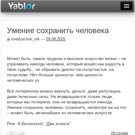
Разместить статью
Войти
Умение сохранить человека
Неделя
svetlyachok_vtk
—
09.08.2025
Месяц
Рейтинги
Может быть, самое трудное и высокое искусство жизни – не
утрачивать никогда человека, который вошёл как радость в
Архив
твою судьбу.., не обрывать диалог на полусчастье, на
полуслове. Нет больше ценности, чем ценность
Фототоп
человеческих уз.
Видеотоп
Всё потерянное можно вернуть, деньги, даже репутацию,
даже телесные силы. Не возвращаются только люди,
которых мы потеряли, они не возвращаются никогда.
Умение сохранить человека, сохранить, несмотря ни на что
– может быть, величайшее из человеческих искусств.
Реж. А.Белинский, "Два голоса"
Источник