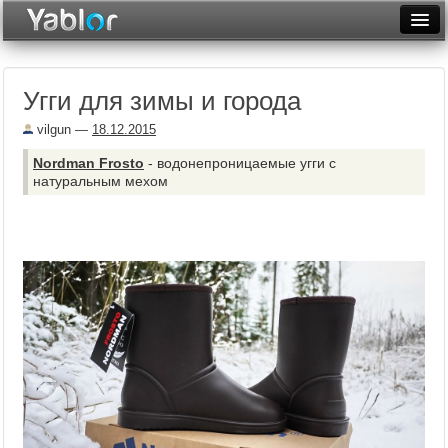
Разместить статью
Войти
Угги для зимы и города
Неделя
vilgun
—
18.12.2015
Месяц
Nordman Frosto
- водонепроницаемые угги с
Рейтинги
натуральным мехом
Архив
Фототоп
Видеотоп