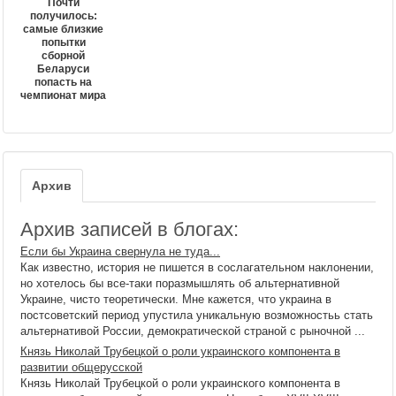
Почти
получилось:
самые близкие
попытки
сборной
Беларуси
попасть на
чемпионат мира
Архив
Архив записей в блогах:
Если бы Украина свернула не туда...
Как известно, история не пишется в сослагательном наклонении,
но хотелось бы все-таки поразмышлять об альтернативной
Украине, чисто теоретически. Мне кажется, что украина в
постсоветский период упустила уникальную возможностьь стать
альтернативой России, демократической страной с рыночной ...
Князь Николай Трубецкой о роли украинского компонента в
развитии общерусской
Князь Николай Трубецкой о роли украинского компонента в