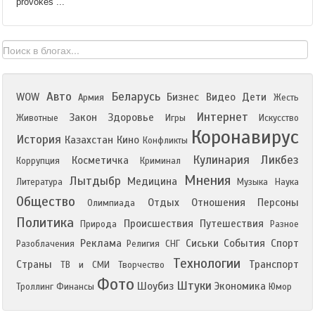
provokes ...
Авто
Беларусь
WOW
Бизнес
Видео
Дети
Армия
Жесть
Интернет
Закон
Здоровье
Животные
Игры
Искусство
Коронавирус
История
Казахстан
Кино
Конфликты
Кулинария
Ликбез
Косметичка
Коррупция
Криминал
Мнения
Лытдыбр
Медицина
Литература
Музыка
Наука
Общество
Отдых
Отношения
Персоны
Олимпиада
Политика
Происшествия
Путешествия
Природа
Разное
Реклама
Сиськи
События
Спорт
Разоблачения
Религия
СНГ
Технологии
Страны
Транспорт
ТВ и СМИ
Творчество
Фото
Штуки
Шоубиз
Экономика
Троллинг
Финансы
Юмор