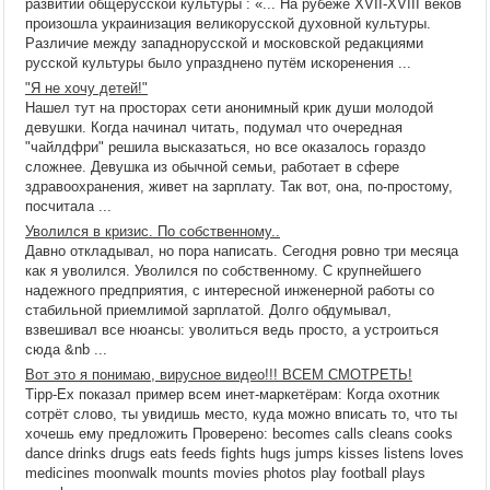
развитии общерусской культуры : «... На рубеже XVII-XVIII веков
произошла украинизация великорусской духовной культуры.
Различие между западнорусской и московской редакциями
русской культуры было упразднено путём искоренения ...
"Я не хочу детей!"
Нашел тут на просторах сети анонимный крик души молодой
девушки. Когда начинал читать, подумал что очередная
"чайлдфри" решила высказаться, но все оказалось гораздо
сложнее. Девушка из обычной семьи, работает в сфере
здравоохранения, живет на зарплату. Так вот, она, по-простому,
посчитала ...
Уволился в кризис. По собственному..
Давно откладывал, но пора написать. Сегодня ровно три месяца
как я уволился. Уволился по собственному. С крупнейшего
надежного предприятия, с интересной инженерной работы со
стабильной приемлимой зарплатой. Долго обдумывал,
взвешивал все нюансы: уволиться ведь просто, а устроиться
сюда &nb ...
Вот это я понимаю, вирусное видео!!! ВСЕМ СМОТРЕТЬ!
Tipp-Ex показал пример всем инет-маркетёрам: Когда охотник
сотрёт слово, ты увидишь место, куда можно вписать то, что ты
хочешь ему предложить Проверено: becomes calls cleans cooks
dance drinks drugs eats feeds fights hugs jumps kisses listens loves
medicines moonwalk mounts movies photos play football plays