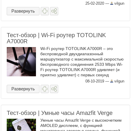
том числе с помощью голосового
25-02-2020
—
vilgun
управления, например, через ...
Развернуть
Тест-обзор | Wi-Fi роутер TOTOLINK
A7000R
Wi-Fi роутер TOTOLINK A7000R – это
беспроводной двухдиапазонный
маршрутизатор с максимальной скоростью
беспроводного соединения 2533 Mbps Wi-
Fi роутер TOTOLINK A7000R удивляет (и
приятно удивляет) с первых секунд
знакомства. Он обладает большим
08-10-2019
—
vilgun
количеством антенн (для двух ...
Развернуть
Тест-обзор | Умные часы Amazfit Verge
Умные часы Amazfit Verge с высокочетким
AMOLED дисплеем, с функцией
мониторинга здоровья сердца, функцией