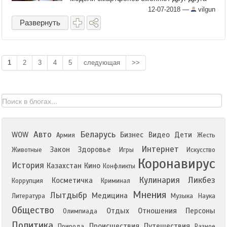
каждый год и стоит только появится новой
12-07-2018
—
vilgun
модели, уже через ...
Развернуть
1
2
3
4
5
следующая
>>
Авто
Беларусь
WOW
Бизнес
Видео
Дети
Армия
Жесть
Интернет
Закон
Здоровье
Животные
Игры
Искусство
Коронавирус
История
Казахстан
Кино
Конфликты
Кулинария
Ликбез
Косметичка
Коррупция
Криминал
Мнения
Лытдыбр
Медицина
Литература
Музыка
Наука
Общество
Отдых
Отношения
Персоны
Олимпиада
Политика
Происшествия
Путешествия
Природа
Разное