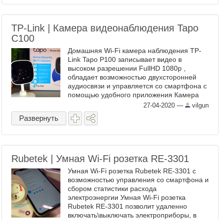
TP-Link | Камера видеонаблюдения Tapo
C100
Домашняя Wi-Fi камера наблюдения TP-
Link Tapo P100 записывает видео в
высоком разрешении FullHD 1080p ,
обладает возможностью двухсторонней
аудиосвязи и управляется со смартфона с
помощью удобного приложения Камера
видеонаблюдения TP-Link Tapo C100 - это
27-04-2020
—
vilgun
удобное и ...
Развернуть
Rubetek | Умная Wi-Fi розетка RE-3301
Умная Wi-Fi розетка Rubetek RE-3301 с
возможностью управления со смартфона и
сбором статистики расхода
электроэнергии Умная Wi-Fi розетка
Rubetek RE-3301 позволит удаленно
включать\выключать электроприборы, в