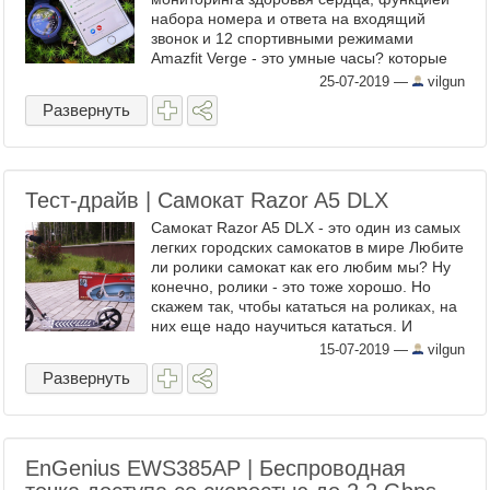
набора номера и ответа на входящий
звонок и 12 спортивными режимами
Amazfit Verge - это умные часы? которые
недавно вышли на рынок и по сравнению с
25-07-2019
—
vilgun
уже представленными ...
Развернуть
Тест-драйв | Самокат Razor A5 DLX
Самокат Razor A5 DLX - это один из самых
легких городских самокатов в мире Любите
ли ролики самокат как его любим мы? Ну
конечно, ролики - это тоже хорошо. Но
скажем так, чтобы кататься на роликах, на
них еще надо научиться кататься. И
конечно же у роликов есть множество ...
15-07-2019
—
vilgun
Развернуть
EnGenius EWS385AP | Беспроводная