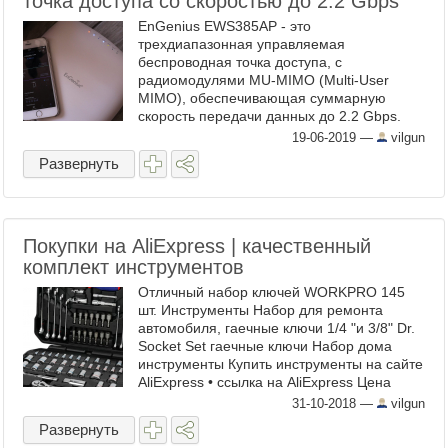
точка доступа со скоростью до 2.2 Gbps
EnGenius EWS385AP - это
трехдиапазонная управляемая
беспроводная точка доступа, с
радиомодулями MU-MIMO (Multi-User
MIMO), обеспечивающая суммарную
скорость передачи данных до 2.2 Gbps.
Девайс поставляется в объемной упаковке
19-06-2019
—
vilgun
из плотного картона. Данная точка доступа
Развернуть
имеет ...
Покупки на AliExpress | качественный
комплект инструментов
Отличный набор ключей WORKPRO 145
шт. Инструменты Набор для ремонта
автомобиля, гаечные ключи 1/4 "и 3/8" Dr.
Socket Set гаечные ключи Набор дома
инструменты Купить инструменты на сайте
AliExpress • ссылка на AliExpress Цена
сейчас снижена на 50% !!! ...
31-10-2018
—
vilgun
Развернуть