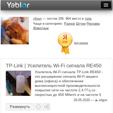
Разместить статью
Войти
vilgun
— постов 206. 964 место в
топе
Чаще в категориях:
Разное
Штуки
Реклама
Неделя
Животные
Месяц
Код кнопки
Рейтинги
Архив
TP-Link | Усилитель Wi-Fi сигнала RE450
Фототоп
Усилитель Wi-Fi сигнала TP-Link RE450 -
Видеотоп
это расширение сигнала Wi-Fi вашего
дома (офиса) и обеспечение
высокоскоростной производительности
покрытия сети на частоте 2,4 ГГц со
скоростью до 450 Мбит/с и на частоте 5
ГГц со скоростью до 1300 Мбит/с
26-05-2020
—
vilgun
Правильно ли ...
Развернуть