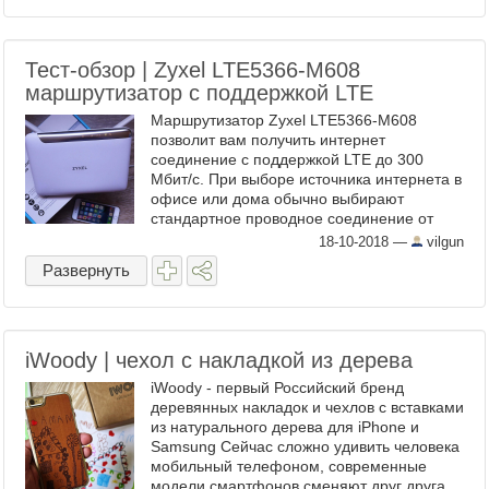
Тест-обзор | Zyxel LTE5366-M608
маршрутизатор с поддержкой LTE
Маршрутизатор Zyxel LTE5366-M608
позволит вам получить интернет
соединение с поддержкой LTE до 300
Мбит/с. При выборе источника интернета в
офисе или дома обычно выбирают
стандартное проводное соединение от
интернет провайдера. Принято считать,
18-10-2018
—
vilgun
что только "проводной" интернет ...
Развернуть
iWoody | чехол с накладкой из дерева
iWoody - первый Российский бренд
деревянных накладок и чехлов с вставками
из натурального дерева для iPhone и
Samsung Сейчас сложно удивить человека
мобильный телефоном, современные
модели смартфонов сменяют друг друга