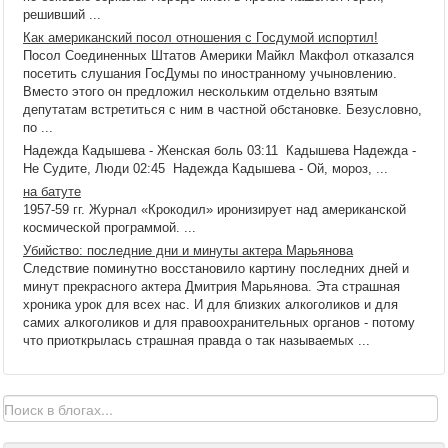
решивший ...
Как американский посол отношения с Госдумой испортил!
Посол Соединенных Штатов Америки Майкл Макфол отказался
посетить слушания ГосДумы по иностранному учыновлению.
Вместо этого он предложил нескольким отдельно взятым
депутатам встретиться с ним в частной обстановке. Безусловно,
по ...
Надежда Кадышева - Женская боль 03:11 Кадышева Надежда -
Не Судите, Люди 02:45 Надежда Кадышева - Ой, мороз, ...
на батуте
1957-59 гг. Журнал «Крокодил» иронизирует над американской
космической программой. ...
Убийство: последние дни и минуты актера Марьянова
Следствие поминутно восстановило картину последних дней и
минут прекрасного актера Дмитрия Марьянова. Эта страшная
хроника урок для всех нас. И для близких алкоголиков и для
самих алкоголиков и для правоохранительных органов - потому
что приоткрылась страшная правда о так называемых ...