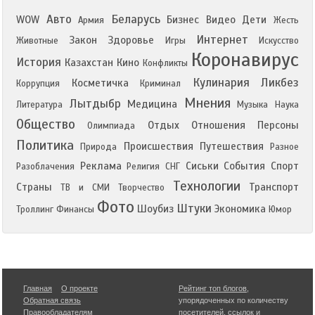
Авто
Беларусь
WOW
Бизнес
Видео
Дети
Армия
Жесть
Интернет
Закон
Здоровье
Животные
Игры
Искусство
Коронавирус
История
Казахстан
Кино
Конфликты
Кулинария
Ликбез
Косметичка
Коррупция
Криминал
Мнения
Лытдыбр
Медицина
Литература
Музыка
Наука
Общество
Отдых
Отношения
Персоны
Олимпиада
Политика
Происшествия
Путешествия
Природа
Разное
Реклама
Сиськи
События
Спорт
Разоблачения
Религия
СНГ
Технологии
Страны
Транспорт
ТВ и СМИ
Творчество
Фото
Штуки
Шоубиз
Экономика
Троллинг
Финансы
Юмор
Главная
О проекте
Рейтинг топ блогов
,
Обратная связь
упорядоченных по количеству
Правообладателям
посетителей, ссылок и