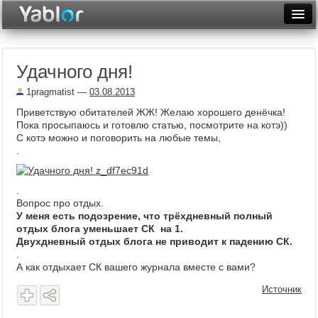
Разместить статью
Войти
Удачного дня!
Неделя
1pragmatist
—
03.08.2013
Месяц
Приветствую обитателей ЖЖ! Желаю хорошего денёчка!
Пока просыпаюсь и готовлю статью, посмотрите на котэ))
Рейтинги
С котэ можно и поговорить на любые темы,
.
Архив
Фототоп
.
Вопрос про отдых.
Видеотоп
У меня есть подозрение, что трёхдневный полный
отдых блога уменьшает СК на 1.
Двухдневный отдых блога не приводит к падению СК.
.
А как отдыхает СК вашего журнала вместе с вами?
Источник