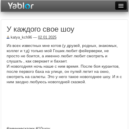
Разместить статью
Войти
У каждого свое шоу
Неделя
katya_kch96
—
02.01.2025
Месяц
Из всех известных мне котов (у друзей, родных, знакомых,
коллег и т.д) только мой Гошик любит фейерверки, не
Рейтинги
просто не боится, а именно любит любит смотреть и
слушать , как сверкает и бахает.
Архив
И новогодняя ночь наше с ним время. После боя курантов,
после первого баха на улице, он пулей летит на окно,
Фототоп
смотреть на салюты. Это у него такое новогоднее шоу. И я с
ним заодно любуюсь новогодней сказкой.
Видеотоп
#зимниесказки
#10шоу