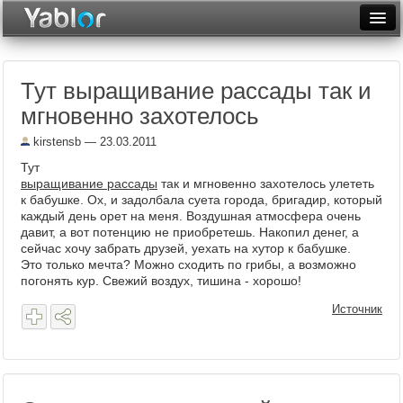
Разместить статью
Войти
Тут выращивание рассады так и
Неделя
мгновенно захотелось
Месяц
kirstensb
— 23.03.2011
Рейтинги
Тут
выращивание рассады
так и мгновенно захотелось улететь
Архив
к бабушке. Ох, и задолбала суета города, бригадир, который
каждый день орет на меня. Воздушная атмосфера очень
давит, а вот потенцию не приобретешь. Накопил денег, а
Фототоп
сейчас хочу забрать друзей, уехать на хутор к бабушке.
Это только мечта? Можно сходить по грибы, а возможно
Видеотоп
погонять кур. Свежий воздух, тишина - хорошо!
Источник