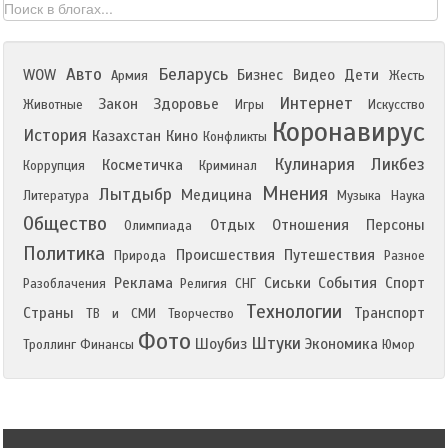
Авто
Беларусь
WOW
Бизнес
Видео
Дети
Армия
Жесть
Интернет
Закон
Здоровье
Животные
Игры
Искусство
Коронавирус
История
Казахстан
Кино
Конфликты
Кулинария
Ликбез
Косметичка
Коррупция
Криминал
Мнения
Лытдыбр
Медицина
Литература
Музыка
Наука
Общество
Отдых
Отношения
Персоны
Олимпиада
Политика
Происшествия
Путешествия
Природа
Разное
Реклама
Сиськи
События
Спорт
Разоблачения
Религия
СНГ
Технологии
Страны
Транспорт
ТВ и СМИ
Творчество
Фото
Штуки
Шоубиз
Экономика
Троллинг
Финансы
Юмор