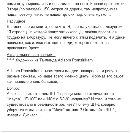
сами сгруппировались и повалились на него. Короче срок лежки
3 года (по одежде). 150 метров от дороги, там непроходимая
чаща поэтому никто не нашел до сих пор, очень жутко ...
Насущное
Вы меня все извините, если что. Я, всегда укрываясь лозунгом
"Я стрелец - в каждой бочке затычковец!", люблю бросаться
грудью на амбразуру. Не могу ничего с этим поделать. И я даже
понимаю, как жалко выглядят люди, которые в ответ на
провокации (даже ...
Акварельное настроение...
***** Художник из Таиланда Adisorn Pornsirikarn
=====================================================
Adisorn Pornsirikarn - мастерски владеет акварелью и рисует
разные сюжеты, но чаще всего именно цветы! Формат его работ
как правило очень большой, ...
Вопрос
А как вы считаете, чем ШТ-1 принципиально отличается от
"Мауса", "Е-100" или "ИСУ с БЛ-9" например? И того, и того не
существовало в реальности же, нет? Почему ШТ-1 коварно
уберут из игры завтра, а "Маус" оставят? Оставляйте ШТ-1,
изверги. Дискасс. ...