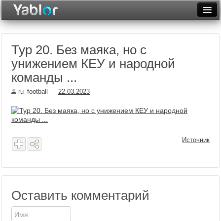
Разместить статью
Войти
Тур 20. Без маяка, но с
Неделя
унижением КЕУ и народной
Месяц
команды ...
Рейтинги
ru_football
—
22.03.2023
Архив
Фототоп
Источник
Видеотоп
Оставить комментарий