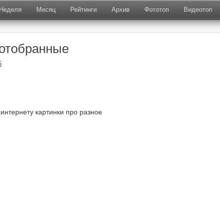
Неделя
Месяц
Рейтинги
Архив
Фототоп
Видеотоп
отобранные
5
 интернету картинки про разное