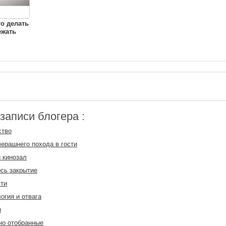
о делать
ежать
аписи блогера :
ство
черашнего похода в гости
 кинозал
сь закрытие
ти
огия и отвага
я
но отобранные