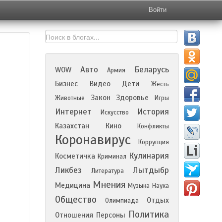
Войти
Авто
Беларусь
WOW
Армия
Бизнес
Видео
Дети
Жесть
Закон
Здоровье
Животные
Игры
Интернет
История
Искусство
Казахстан
Кино
Конфликты
Коронавирус
Коррупция
Кулинария
Косметичка
Криминал
Ликбез
Лытдыбр
Литература
Мнения
Медицина
Музыка
Наука
Общество
Отдых
Олимпиада
Политика
Отношения
Персоны