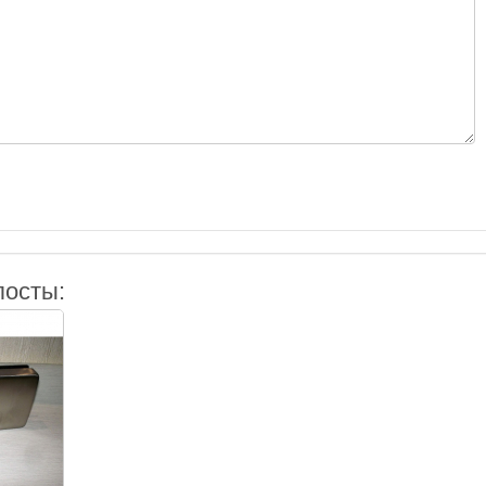
посты: