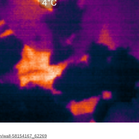
com/wall-58154167_62269