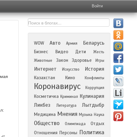
Войти
Авто
Беларусь
WOW
Армия
Бизнес
Видео
Дети
Жесть
Закон
Здоровье
Животные
Игры
Интернет
История
Искусство
амая
Казахстан
Кино
Конфликты
Коронавирус
Коррупция
Кулинария
Косметичка
Криминал
Ликбез
Лытдыбр
Литература
л:
Мнения
Медицина
Музыка
Наука
Общество
Отдых
Олимпиада
Политика
Отношения
Персоны