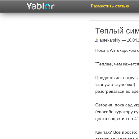
Разместить статью
Теплый си
aptekarskiy
—
16.04.
Пока в Аптекарском о
"Теплее, чем кажетс
Представьте: вокруг 
«капуста скунсов»!)
разогреваться во вр
Сегодня, пока сад у
(спасибо куратору су
центр соцветия на 4
Как так? Всё просто