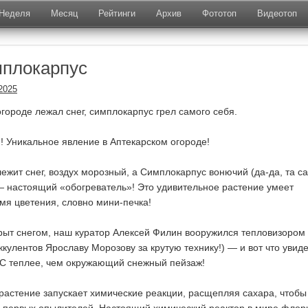
Неделя
Месяц
Рейтинги
Архив
Фототоп
Видеотоп
мплокарпус
2025
городе лежал снег, симплокарпус грел самого себя.
я! Уникальное явление в Аптекарском огороде!
лежит снег, воздух морозный, а Симплокарпус вонючий (да-да, та с
 — настоящий «обогреватель»! Это удивительное растение умеет
емя цветения, словно мини-печка!
крыт снегом, наш куратор Алексей Филин вооружился тепловизором
ккулентов Ярославу Морозову за крутую технику!) — и вот что увиде
°С теплее, чем окружающий снежный пейзаж!
: растение запускает химические реакции, расщепляя сахара, чтобы