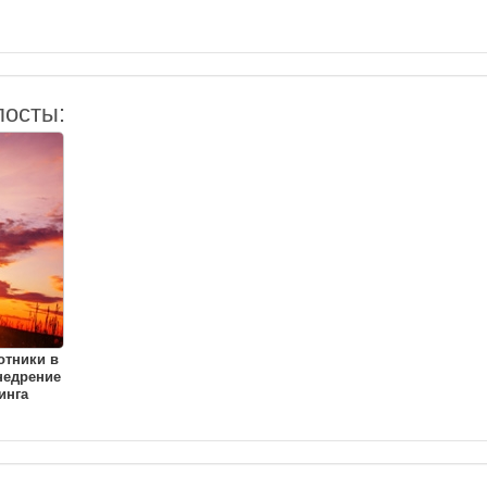
посты:
отники в
недрение
инга