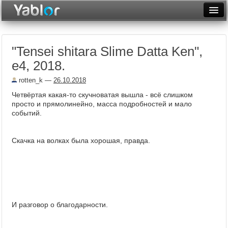
Разместить статью
Войти
"Tensei shitara Slime Datta Ken",
Неделя
е4, 2018.
Месяц
rotten_k
—
26.10.2018
Рейтинги
Четвёртая какая-то скучноватая вышла - всё слишком
просто и прямолинейно, масса подробностей и мало
Архив
событий.
Фототоп
Скачка на волках была хорошая, правда.
Видеотоп
И разговор о благодарности.