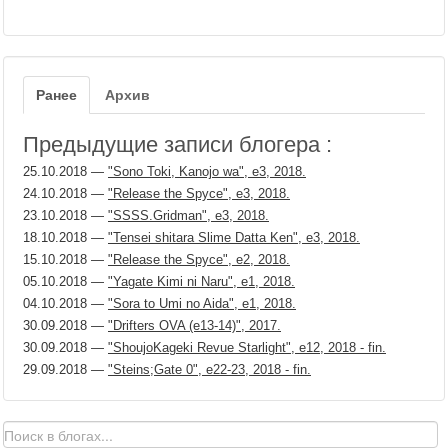
Ранее
Архив
Предыдущие записи блогера :
25.10.2018
—
"Sono Toki, Kanojo wa", е3, 2018.
24.10.2018
—
"Release the Spyce", е3, 2018.
23.10.2018
—
"SSSS.Gridman", е3, 2018.
18.10.2018
—
"Tensei shitara Slime Datta Ken", е3, 2018.
15.10.2018
—
"Release the Spyce", е2, 2018.
05.10.2018
—
"Yagate Kimi ni Naru", е1, 2018.
04.10.2018
—
"Sora to Umi no Aida", е1, 2018.
30.09.2018
—
"Drifters OVA (e13-14)", 2017.
30.09.2018
—
"ShoujoKageki Revue Starlight", е12, 2018 - fin.
29.09.2018
—
"Steins;Gate 0", е22-23, 2018 - fin.