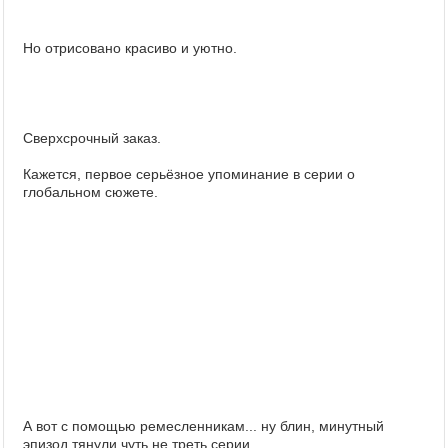
Но отрисовано красиво и уютно.
Сверхсрочный заказ.
Кажется, первое серьёзное упоминание в серии о
глобальном сюжете.
А вот с помощью ремесленникам... ну блин, минутный
эпизод тянули чуть не треть серии.