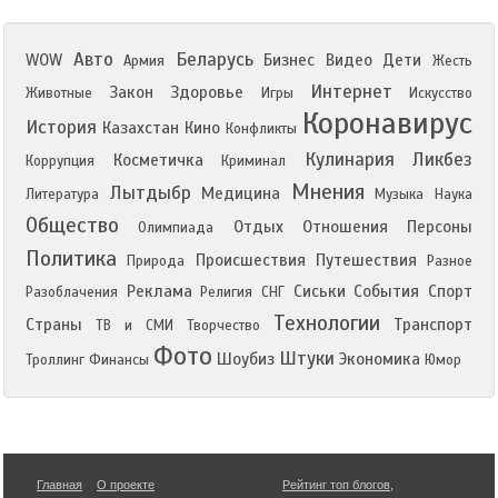
Авто
Беларусь
WOW
Бизнес
Видео
Дети
Армия
Жесть
Интернет
Закон
Здоровье
Животные
Игры
Искусство
Коронавирус
История
Казахстан
Кино
Конфликты
Кулинария
Ликбез
Косметичка
Коррупция
Криминал
Мнения
Лытдыбр
Медицина
Литература
Музыка
Наука
Общество
Отдых
Отношения
Персоны
Олимпиада
Политика
Происшествия
Путешествия
Природа
Разное
Реклама
Сиськи
События
Спорт
Разоблачения
Религия
СНГ
Технологии
Страны
Транспорт
ТВ и СМИ
Творчество
Фото
Штуки
Шоубиз
Экономика
Троллинг
Финансы
Юмор
Главная
О проекте
Рейтинг топ блогов
,