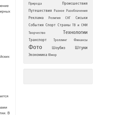
Происшествия
Природа
ление
Путешествия
Разное
Разоблачения
мирных
Реклама
Сиськи
Религия
СНГ
События
Спорт
Страны
ТВ и СМИ
Технологии
Творчество
Транспорт
Троллинг
Финансы
Фото
Штуки
Шоубиз
Экономика
Юмор
ийских
ается
вами
тии. В