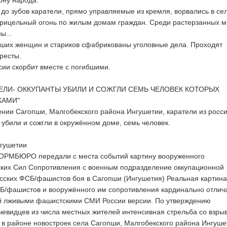
ону народа.
до зубов каратели, прямо управляемые из кремля, ворвались в се
прицельный огонь по жилым домам граждан. Среди растерзанных 
ы...
вших женщин и стариков сфабрикованы уголовные дела. Проходят
ресты.
сии скорбит вместе с погибшими.
ЕЛИ- ОККУПАНТЫ УБИЛИ И СОЖГЛИ СЕМЬ ЧЕЛОВЕК КОТОРЫХ
КАМИ"
ении Сагопши, Малгобекского района Ингушетии, каратели из росс
 убили и сожгли в окружённом доме, семь человек.
нгушетии
РМБЮРО передали с места событий картину вооруженного
ских Сил Сопротивления с военным подразделение оккупационной
усских ФСБ/фашистов боя в Сагопши (Ингушетия) Реальная картина
Б/фашистов и вооружённого им сопротивления кардинально отлич
й лживыми фашистскими СМИ России версии. По утверждению
чевидцев из числа местных жителей интенсивная стрельба со взры
 в районе новостроек села Сагопши, Малгобекского района Ингуше