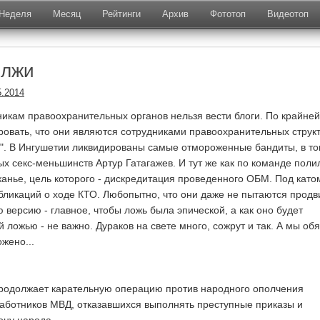
Неделя
Месяц
Рейтинги
Архив
Фототоп
Видеотоп
 лжи
5.2014
дникам правоохранительных органов нельзя вести блоги. По крайней
овать, что они являются сотрудниками правоохранительных структ
". В Ингушетии ликвидированы самые отмороженные бандиты, в т
ых секс-меньшинств Артур Гатагажев. И тут же как по команде поли
канье, цель которого - дискредитация проведенного ОБМ. Под като
бликаций о ходе КТО. Любопытно, что они даже не пытаются продв
 версию - главное, чтобы ложь была эпической, а как оно будет
й ложью - не важно. Дураков на свете много, сожрут и так. А мы об
жено...
продолжает карательную операцию против народного ополчения
работников МВД, отказавшихся выполнять преступные приказы и