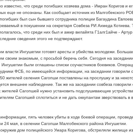
о известно, что среди погибших хозяева дома - Имран Коригов и ег
ьных еще не опознаны. Как сообщает источник из Малгобекского РО
 погибших был сын бывшего сотрудника полиции Багаудина Евлоева
реваемый в покушении на секретаря Совбеза РИ Ахмеда Котиева. 
олагалось, что среди них был и амир вилайята Г1алг1айче - Артур
оследние сведения этого не подтверждают.
и власти Ингушетии готовят аресты и убийства молодежи. Больша
ем своим знакомым, с просьбой беречь себя. Сегодня на заседани
 Ингушетии были оглашены списки соучастников боевиков. Опера
рудники ФСБ, по имеющейся информации, на заседании говорили о
50 жителей селения Сагопши поставлены на прослушку и за неко
тся внешнее наблюдение. Так же на заседании совбеза говорили 
х жителей Сагопшей нужно установить подслушивающие устройства
ителям Сагопшей сплотиться и не дать оккупантам зверствовать в
информации, пять человек убиты в ходе боевой операции, провед
и 24 мая, в селении Сагопши Малгобекского района Ингушетии.
 окружив дом полицейского Умара Коригова, обстреляли жилище из