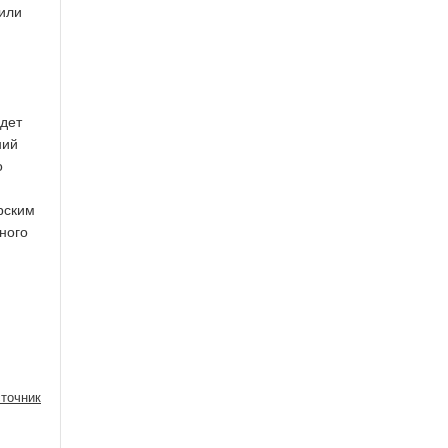
били
удет
ний
о
рским
ного
точник