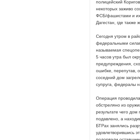
полицейский Коригов
некоторых заживо со
ФСБ/фашистами и их
Дагестан, где также
Сегодня утром в рай
федеральными силам
называемая спецопер
5 часов утра был ок
предупреждения, схо
ошибке, перепутав, о
соседний дом загрел
супруга, федералы н
Операция проводила
обстреляно из оружи
результате чего дом
подавлено, а наход
БТРах занялись разр
удовлетворившись эт
подорвали оставшиес