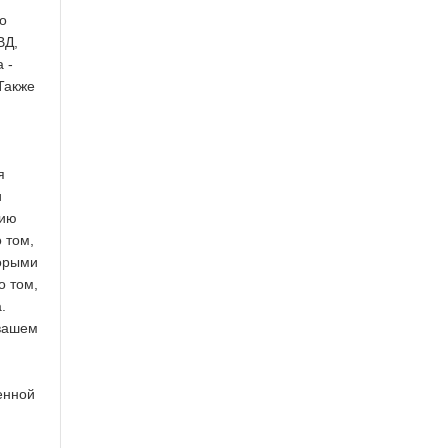
о
ВД,
 -
Также
я
и
цию
 том,
торыми
о том,
.
 вашем
енной