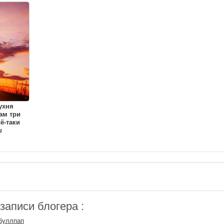
ухня
ам три
ё-таки
ш
аписи блогера :
буллпап