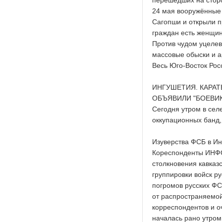
перешедших на стор
24 мая вооружённые 
Сагопши и открыли 
граждан есть женщин
Против чудом уцеле
массовые обыски и а
Весь Юго-Восток Рос
ИНГУШЕТИЯ. КАРАТ
ОБЪЯВИЛИ "БОЕВИ
Сегодня утром в сел
оккупационных банд,
Изуверства ФСБ в И
Кореспонденты ИНФО
столкновения кавказ
группировки войск р
погромов русских ФС
от распространяемо
корреспондентов и о
началась рано утром