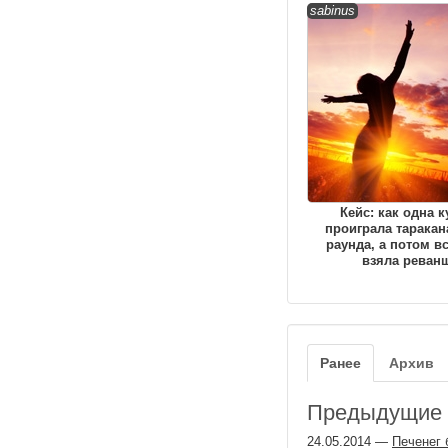
sabinus
Кейс: как одна к
проиграла таракан
раунда, а потом вс
взяла реван
Ранее
Архив
Предыдущие з
24.05.2014
—
Печенег 