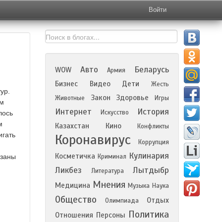
Войти
Авто
Беларусь
WOW
Армия
Бизнес
Видео
Дети
Жесть
ур.
Закон
Здоровье
Животные
Игры
ом
Интернет
История
Искусство
лось
м
Казахстан
Кино
Конфликты
игать
Коронавирус
Коррупция
Кулинария
Косметичка
язаны
Криминал
Ликбез
Лытдыбр
Литература
Мнения
Медицина
Музыка
Наука
Общество
Отдых
Олимпиада
Политика
Отношения
Персоны