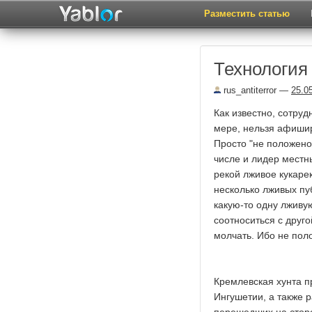
Разместить статью
Технология
rus_antiterror
—
25.0
Как известно, сотру
мере, нельзя афишир
Просто "не положено
числе и лидер местн
рекой лживое кукаре
несколько лживых пу
какую-то одну лживую
соотноситься с друго
молчать. Ибо не поло
Кремлевская хунта 
Ингушетии, а также 