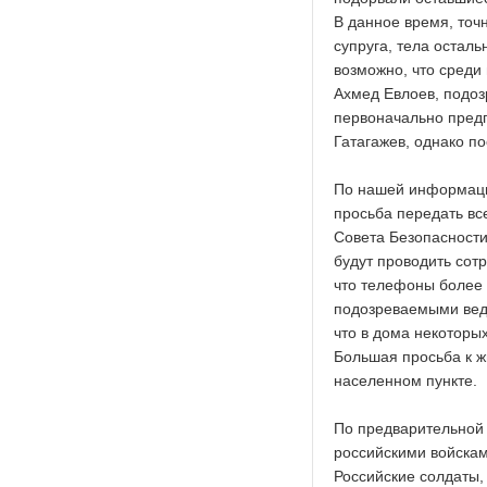
В данное время, точн
супруга, тела остал
возможно, что среди
Ахмед Евлоев, подоз
первоначально предп
Гатагажев, однако п
По нашей информаци
просьба передать вс
Совета Безопасности
будут проводить сот
что телефоны более 
подозреваемыми веде
что в дома некоторы
Большая просьба к ж
населенном пункте.
По предварительной 
российскими войскам
Российские солдаты,