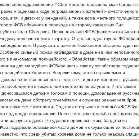
овало спецподразделение ФСБ и местная провашистская банда т.н.
о разным оценкам в ходе погрома мирных жителей и ожесточенного
ора, в т.ч. и детских учреждений, а также дома местного полицейск
торого ФСБ обвинила в переходе на сторону кавказских Сил
 убито около 10человек. Первоначально ФСБ/фашисты открыли ог
 к дому подозреваемого кварталу. Отдельно одна группа ФСБ/фаш
мородёрством. В результате ракетно-бомбовогог обстрела один ве
. Особенно сильный пожар наблюдался в доме ни в чём неповинног
го в инакомыслии полицейского. «Обработав» таким образом квар
 наживы для мародёров ФСБ/фашисты такому же обстрелу подверг
полицейского Коригова. Вопреки тому, что во взрываемых и
домах находятся невинные люди, в т.ч. и дети и женщины, русские
е пособники ни в какие с ними контакты не вступали. И что самое
и доносившимся детским голосам о поиощи, домовладения русски
ергались даже обстрелу огнемётами и оружием разных калибров.
ностью вместе с жителями. Под грохот взрывов и стрельбы ФСБ/Ф
ма под предлогом зачистки. После того, как стрельба прекратилась
али разрушать дома. Не удовлетворившись этим, бандиты из
СБ подорвали оставшиеся части домов и окружающие их постройк
 известно, что среди убитых хозяева дома не только инакомыслящи