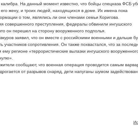
 калибра. На данный момент известно, что бойцы спецназа ФСБ у
 его жену, и троих людей, находящихся в доме. Их имена пока
ормации о том, являлись ли они членами семьи Коригова.
ия совершенного преступления, федералы обвинили ингушского
 что он перешел на сторону вооруженного подполья.
вкуров заявил, что он вместе с российскими военными и дальше б
ть участников сопротивления. Он также похвастался, что за послед
м ему регионе «террористические вылазки ингушского вооруженног
нулю».
 жители сообщают, что военная операция проводится самым варва
одрогается от разрывов снаряд, дети напуганы шумом задействован
Ис