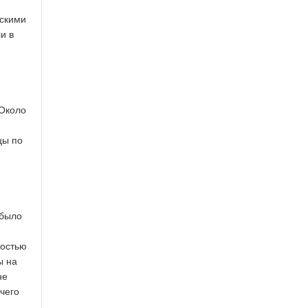
сскими
и в
 Около
цы по
 было
ностью
ы на
не
чего