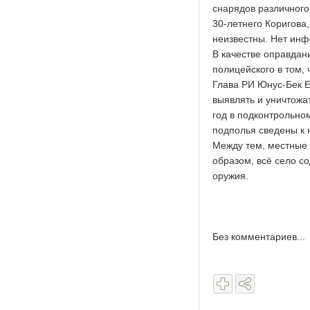
снарядов различного
30-летнего Коригова,
неизвестны. Нет инф
В качестве оправдан
полицейского в том,
Глава РИ Юнус-Бек Е
выявлять и уничтожа
год в подконтрольно
подполья сведены к 
Между тем, местные
образом, всё село с
оружия.
Без комментариев...