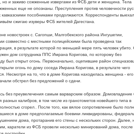
, но и заживо сожженные извергами из ФСБ дети и женщина. Тела
жженных еще не опознаны. Преступления против человечности ру
 кавказскими пособниками продолжаются. Корреспонденты выехал
 живьём сжигаю изуверы ФСБ жителей Дагестана.
оне новостроек с. Сагопши, Малгобекского района Ингушетии,
и совместно с местными полицейскими была проведена так
ация, в результате которой по меньшей мере пять человек убито.
ружен дом сотрудника ППС Имрана Коригова, по которому без
ду был открыт огонь. Первоначально, оцепившие район спецназов
ткрыли огонь по дому соседа Имрана Коригова, в результате чего
ся. Несмотря на то, что в доме Коригова находилась женщина - его
ачали обстрел без предложений о сдачи.
сь без преувелечения самым варварским образом. Домовладение
я разных калибров, в том числе из гранотометов новейшего типа в
 полностью сгорел.. После того, как вялое сопротивление было пол
ившиеся в доме предполагаемые боевики ликвидированы, федерал
ушением дома, протаранив его стены с нескольких сторон. Далее, 
им, каратели из ФСБ провели несколько минирований дома, после 
я постройки.