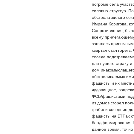
погроме села участв
силовых структур. П
обстрела жилого сект
Имрана Коригова, ко
Сопротивления, было
всему прилегающему
занялась привычным 
квартал стал гореть
соседа подозреваемо
для пущего страху и
дом инакомыслащего 
обстреливаемых ими 
фашисты и их местны
чудовищное, вопрек
ФСБ/фашистами подв
из домов сгорел пол
грабили соседние до
фашисты на БТРах ст
бандформирования Ф
данное время, точно