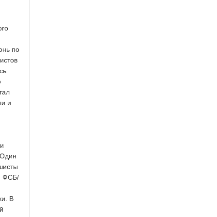
ого
онь по
истов
сь
о
тал
ли и
ми
 Один
ашисты
, ФСБ/
и. В
й