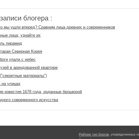
аписи блогера :
о мы ушли вперед? Сравним лица древних и современников
зные лица; узнайте их
ель пирамид
старая Северная Корея
боги упали с небес
узей в арендованной квартире
("секретные материалы")
 на улицах
е известия 1678 года, изданные брошюрой
дного современного искусства
Рейтинг топ блогов
, упорядоченных п