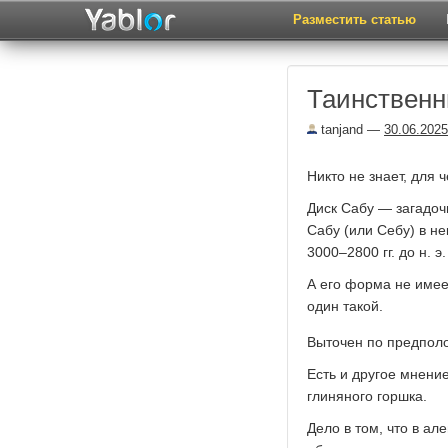
Разместить статью
Таинственн
tanjand
—
30.06.2025
Никто не знает, для 
Диск Сабу — загадоч
Сабу (или Себу) в не
3000–2800 гг. до н. э
А его форма не имее
один такой.
Выточен по предполо
Есть и другое мнени
глиняного горшка.
Дело в том, что в а