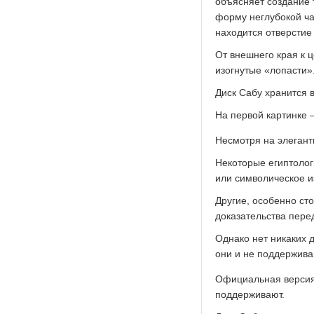
объясняет создание т
форму неглубокой ча
находится отверстие
От внешнего края к 
изогнутые «лопасти»
Диск Сабу хранится 
На первой картинке 
Несмотря на элегант
Некоторые египтолог
или символическое и
Другие, особенно ст
доказательства пере
Однако нет никаких 
они и не поддержив
Официальная версия 
поддерживают.