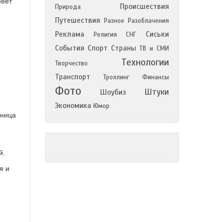
меет
Происшествия
Природа
Путешествия
Разное
Разоблачения
Реклама
Сиськи
Религия
СНГ
События
Спорт
Страны
ТВ и СМИ
Технологии
Творчество
Транспорт
Троллинг
Финансы
Фото
Штуки
Шоубиз
Экономика
Юмор
ьница
е
й.
я и