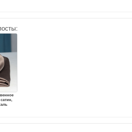
посты:
твенное
 сатин,
каль