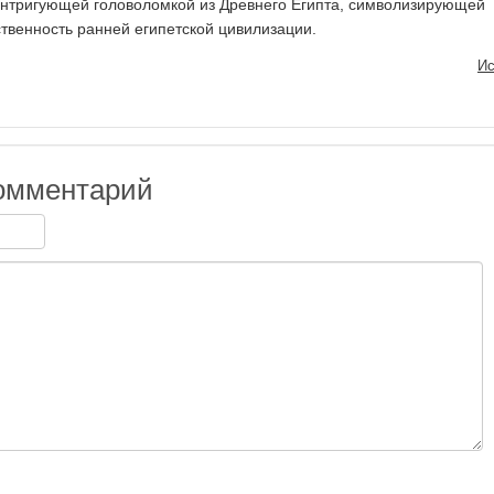
интригующей головоломкой из Древнего Египта, символизирующей
ственность ранней египетской цивилизации.
Ис
омментарий