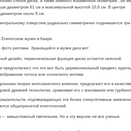
онких стенок диска, а также немного искаженной геометрии., он и
ши диаметром 61 см и максимальной высотой 10,6 см. В центре
 диаметром около 8 см.
центральному отверстию радиально симметрично поднимаются три
.
в Египетском музее в Каире.
– фото реплики. Хранящийся в музее диск вот:
ный дизайн, первоначальная функция диска остается неясной.
и предполагают, что это мог быть церемониальный предмет, курил
зображение лотоса или солнечного мотива.
оронники теории инопланетного влияния, предлагают его в качеств
довой древней технологии, сравнивая его с маховиком или турбино
доказательств, подтверждающих эти более спекулятивные заявлени
аются общепринятой египтологией.
– замысловатый светильник. Но и эту версию не все ученые