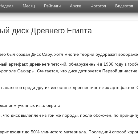
Неделя
Месяц
Рейтинги
Архив
Фототоп
Видеотоп
ый диск Древнего Египта
чего был создан Диск Сабу, хотя многие теории будоражат воображе
ный артефакт, древнеегипетский, обнаруженный в 1936 году в гроб
крополе Саккары. Считается, что диск датируется Первой династией
.
т аналогов среди других известных древнеегипетских артефактов. 
жениям ученных из алеврита.
е, что диск вылеплен из той же породы, после обожжён, по принцип
леврит входит до 50% глинистого материала. Последний способ хор