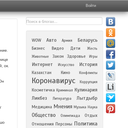
Войти
Авто
Беларусь
WOW
Армия
Бизнес
Видео
Дети
Жесть
ние.
Закон
Здоровье
Животные
Игры
нице
Интернет
История
Искусство
, ок.
Казахстан
Кино
Конфликты
Коронавирус
Он
Коррупция
Кулинария
Косметичка
Криминал
Ликбез
Лытдыбр
Литература
Мнения
Медицина
у
Музыка
Наука
Общество
Отдых
Олимпиада
ошо
Политика
Отношения
Персоны