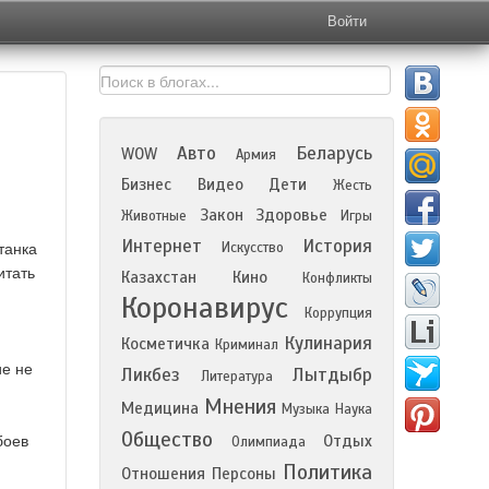
Войти
Авто
Беларусь
WOW
Армия
Бизнес
Видео
Дети
Жесть
Закон
Здоровье
Животные
Игры
Интернет
История
Искусство
танка
итать
Казахстан
Кино
Конфликты
Коронавирус
Коррупция
Кулинария
Косметичка
Криминал
ие не
Ликбез
Лытдыбр
Литература
Мнения
Медицина
Музыка
Наука
Общество
Отдых
боев
Олимпиада
Политика
Отношения
Персоны