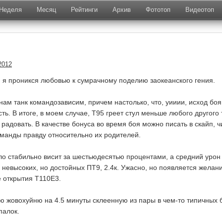
Неделя
Месяц
Рейтинги
Архив
Фототоп
Видеотоп
2012
 я проникся любовью к сумрачному поделию заокеанского гения.
ам танк командозависим, причем настолько, что, уииии, исход боя
ть. В итоге, в моем случае, Т95 греет стул меньше любого другого 
 радовать. В качестве бонуса во время боя можно писать в скайп, ч
манды правду относительно их родителей.
ло стабильно висит за шестьюдесятью процентами, а средний урон
 невысоких, но достойных ПТ9, 2.4к. Ужасно, но появляется желан
е открытия Т110Е3.
ю жовохуйню на 4.5 минуты склеенную из пары в чем-то типичных 
палок.