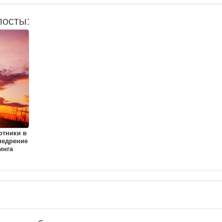
посты:
отники в
недрение
инга