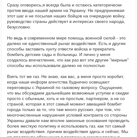
Сразу оговорюсь,я всегда была и остаюсь категорически
против ввода нашей армии на Украину. Не предпринимая
этот шаг и не посылая наших бойцов на очередную войну,
руководство страны действует в интересах своего народа,
безусловно.
Но ведь в современном мире помощь военной силой - это
далеко не единственный рычаг воздействия. Есть и другие
способы заставить хунту отвести войска и прекратить
бомбить детские сады и больницы. И лично у меня
создалось впечатление, что как раз вот эти другие "мирные"
способы мы использовали далеко не полностью.
Взять тот же газ. Не знаю, как вас, а меня просто коробит,
когда наши информ агентства буднично освещают
переговоры с Украиной по газовому вопросу. Ощущение,
что мы обсуждаем дальнейшие возможные уступки и скидки
просто с обычным, хоть и не простым, партнером, а не со
страной, которая в этот самый момент авиацией бомбит
города только за то, что там много русских..при том, что
многочисленные нарушения условий контракта со стороны
Украины давали нам вполне законные основания проводить
более жесткую политику и использовать газ, как тот самый
рычаг воздействия..причем воздействия здесь и сейчас. Мы