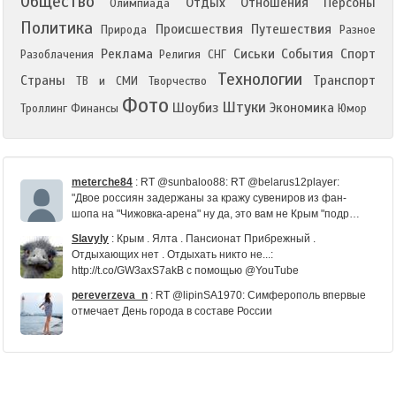
Общество
Отдых
Отношения
Персоны
Олимпиада
Политика
Происшествия
Путешествия
Природа
Разное
Реклама
Сиськи
События
Спорт
Разоблачения
Религия
СНГ
Технологии
Страны
Транспорт
ТВ и СМИ
Творчество
Фото
Штуки
Шоубиз
Экономика
Троллинг
Финансы
Юмор
meterche84
:
RT @sunbaloo88: RT @belarus12player:
"Двое россиян задержаны за кражу сувениров из фан-
шопа на "Чижовка-арена" ну да, это вам не Крым "подр…
Slavyly
:
Крым . Ялта . Пансионат Прибрежный .
Отдыхающих нет . Отдыхать никто не...:
http://t.co/GW3axS7akB с помощью @YouTube
pereverzeva_n
:
RT @lipinSA1970: Симферополь впервые