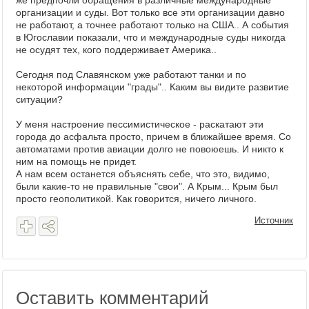
же предпочли обращения в различные международные
организации и суды. Вот только все эти организации давно
не работают, а точнее работают только на США.. А события
в Югославии показали, что и международные суды никогда
не осудят тех, кого поддерживает Америка..
Сегодня под Славянском уже работают танки и по
некоторой информации "грады".. Каким вы видите развитие
ситуации?
У меня настроение пессимистическое - раскатают эти
города до асфальта просто, причем в ближайшее время. Со
автоматами против авиации долго не повоюешь. И никто к
ним на помощь не придет.
А нам всем останется объяснять себе, что это, видимо,
были какие-то не правильные "свои". А Крым... Крым был
просто геополитикой. Как говорится, ничего личного.
Источник
Оставить комментарий