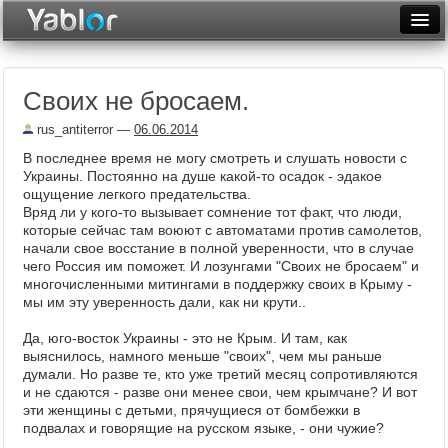
Разместить статью
Войти
Своих не бросаем.
Неделя
rus_antiterror
—
06.06.2014
Месяц
В последнее время не могу смотреть и слушать новости с
Украины. Постоянно на душе какой-то осадок - эдакое
Рейтинги
ощущение легкого предательства.
Вряд ли у кого-то вызывает сомнение тот факт, что люди,
Архив
которые сейчас там воюют с автоматами против самолетов,
начали свое восстание в полной уверенности, что в случае
Фототоп
чего Россия им поможет. И лозунгами "Своих не бросаем" и
многочисленными митингами в поддержку своих в Крыму -
Видеотоп
мы им эту уверенность дали, как ни крути..
Да, юго-восток Украины - это не Крым. И там, как
выяснилось, намного меньше "своих", чем мы раньше
думали. Но разве те, кто уже третий месяц сопротивляются
и не сдаются - разве они менее свои, чем крымчане? И вот
эти женщины с детьми, прячущиеся от бомбежки в
подвалах и говорящие на русском языке, - они чужие?