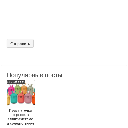
Популярные посты:
domitianus
Поиск утечки
фреона в
сплит-системе
и холодильнике