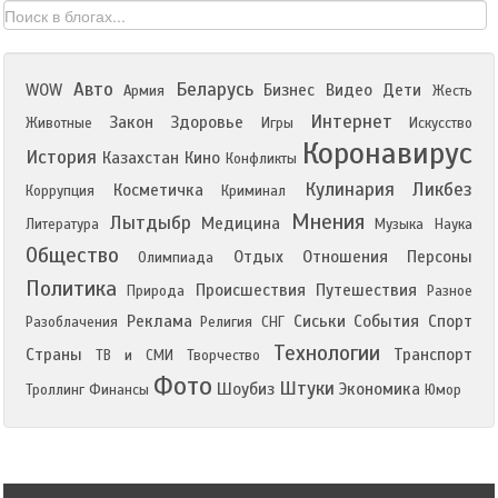
Авто
Беларусь
WOW
Бизнес
Видео
Дети
Армия
Жесть
Интернет
Закон
Здоровье
Животные
Игры
Искусство
Коронавирус
История
Казахстан
Кино
Конфликты
Кулинария
Ликбез
Косметичка
Коррупция
Криминал
Мнения
Лытдыбр
Медицина
Литература
Музыка
Наука
Общество
Отдых
Отношения
Персоны
Олимпиада
Политика
Происшествия
Путешествия
Природа
Разное
Реклама
Сиськи
События
Спорт
Разоблачения
Религия
СНГ
Технологии
Страны
Транспорт
ТВ и СМИ
Творчество
Фото
Штуки
Шоубиз
Экономика
Троллинг
Финансы
Юмор