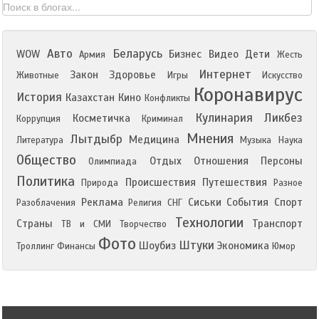
Авто
Беларусь
WOW
Бизнес
Видео
Дети
Армия
Жесть
Интернет
Закон
Здоровье
Животные
Игры
Искусство
Коронавирус
История
Казахстан
Кино
Конфликты
Кулинария
Ликбез
Косметичка
Коррупция
Криминал
Мнения
Лытдыбр
Медицина
Литература
Музыка
Наука
Общество
Отдых
Отношения
Персоны
Олимпиада
Политика
Происшествия
Путешествия
Природа
Разное
Реклама
Сиськи
События
Спорт
Разоблачения
Религия
СНГ
Технологии
Страны
Транспорт
ТВ и СМИ
Творчество
Фото
Штуки
Шоубиз
Экономика
Троллинг
Финансы
Юмор