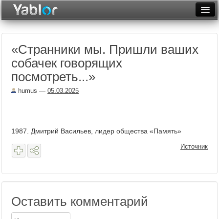
Разместить статью
Войти
«Странники мы. Пришли ваших
Неделя
собачек говорящих
Месяц
посмотреть...»
Рейтинги
humus
—
05.03.2025
Архив
Фототоп
1987. Дмитрий Васильев, лидер общества «Память»
Видеотоп
Источник
Оставить комментарий