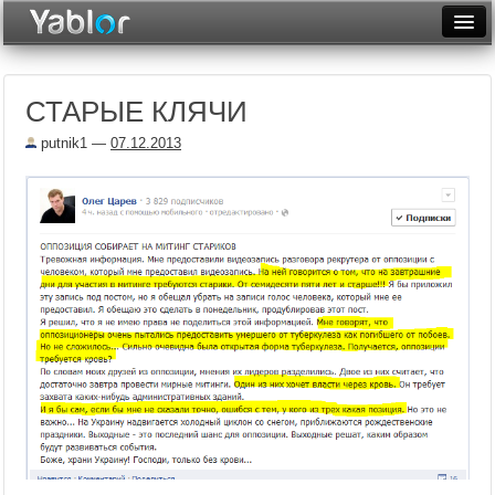
Разместить статью
Войти
СТАРЫЕ КЛЯЧИ
Неделя
putnik1
—
07.12.2013
Месяц
Рейтинги
Архив
Фототоп
Видеотоп