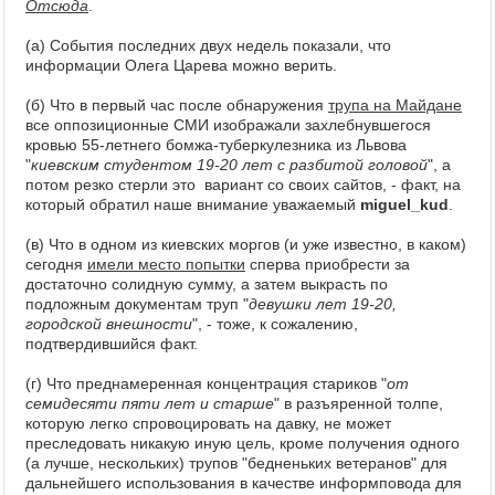
Отсюда
.
(а) События последних двух недель показали, что
информации Олега Царева можно верить.
(б) Что в первый час после обнаружения
трупа на Майдане
все оппозиционные СМИ изображали захлебнувшегося
кровью 55-летнего бомжа-туберкулезника из Львова
"
киевским студентом 19-20 лет с разбитой головой
", а
потом резко стерли это вариант со своих сайтов, - факт, на
который обратил наше внимание уважаемый
miguel_kud
.
(в) Что в одном из киевских моргов (и уже известно, в каком)
сегодня
имели место попытки
сперва приобрести за
достаточно солидную сумму, а затем выкрасть по
подложным документам труп "
девушки лет 19-20,
городской внешности
", - тоже, к сожалению,
подтвердившийся факт.
(г) Что преднамеренная концентрация стариков "
от
семидесяти пяти лет и старше
" в разъяренной толпе,
которую легко спровоцировать на давку, не может
преследовать никакую иную цель, кроме получения одного
(а лучше, нескольких) трупов "бедненьких ветеранов" для
дальнейшего использования в качестве информповода для