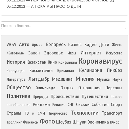
06.12.2013
—
НЕМНОГО МЯСА ДЛЯ БОЙЦОВЫХ ОРЛОВ (2)
05.12.2013
—
А ПОКА МЫ ПРОСТО ДЕТИ
Авто
Беларусь
WOW
Бизнес
Видео
Дети
Армия
Жесть
Интернет
Закон
Здоровье
Животные
Игры
Искусство
Коронавирус
История
Казахстан
Кино
Конфликты
Кулинария
Ликбез
Косметичка
Коррупция
Криминал
Мнения
Лытдыбр
Медицина
Литература
Музыка
Наука
Общество
Отдых
Отношения
Персоны
Олимпиада
Политика
Происшествия
Путешествия
Природа
Разное
Реклама
Сиськи
События
Спорт
Разоблачения
Религия
СНГ
Технологии
Страны
Транспорт
ТВ и СМИ
Творчество
Фото
Штуки
Шоубиз
Экономика
Троллинг
Финансы
Юмор