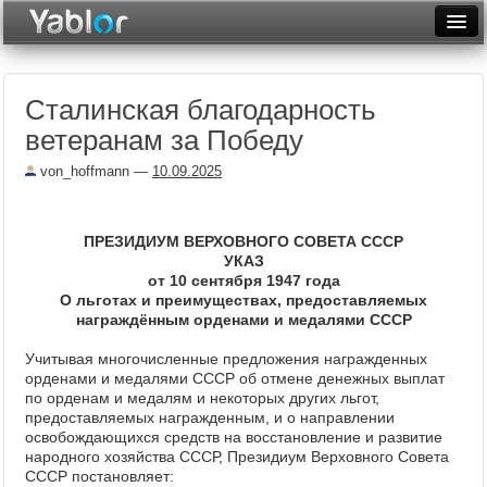
Разместить статью
Войти
Сталинская благодарность
Неделя
ветеранам за Победу
Месяц
von_hoffmann
—
10.09.2025
Рейтинги
Архив
ПРЕЗИДИУМ ВЕРХОВНОГО СОВЕТА СССР
УКАЗ
от 10 сентября 1947 года
Фототоп
О льготах и преимуществах, предоставляемых
награждённым орденами и медалями СССР
Видеотоп
Учитывая многочисленные предложения награжденных
орденами и медалями СССР об отмене денежных выплат
по орденам и медалям и некоторых других льгот,
предоставляемых награжденным, и о направлении
освобождающихся средств на восстановление и развитие
народного хозяйства СССР, Президиум Верховного Совета
СССР постановляет: