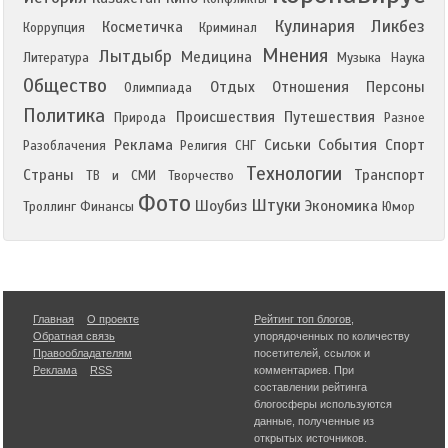
Кулинария
Ликбез
Косметичка
Коррупция
Криминал
Мнения
Лытдыбр
Медицина
Литература
Музыка
Наука
Общество
Отдых
Отношения
Персоны
Олимпиада
Политика
Происшествия
Путешествия
Природа
Разное
Реклама
Сиськи
События
Спорт
Разоблачения
Религия
СНГ
Технологии
Страны
Транспорт
ТВ и СМИ
Творчество
Фото
Штуки
Шоубиз
Экономика
Троллинг
Финансы
Юмор
Главная
О проекте
Рейтинг топ блогов
,
Обратная связь
упорядоченных по количеству
Правообладателям
посетителей, ссылок и
Реклама
RSS
комментариев. При
составлении рейтинга
блогосферы используются
данные, полученные из
открытых источников.