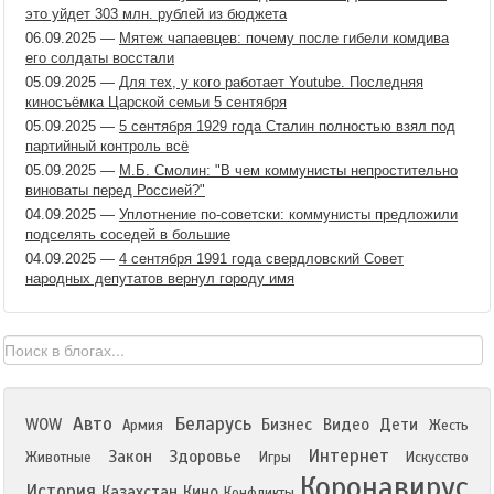
это уйдет 303 млн. рублей из бюджета
06.09.2025
—
Мятеж чапаевцев: почему после гибели комдива
его солдаты восстали
05.09.2025
—
Для тех, у кого работает Youtube. Последняя
киносъёмка Царской семьи 5 сентября
05.09.2025
—
5 сентября 1929 года Сталин полностью взял под
партийный контроль всё
05.09.2025
—
М.Б. Смолин: "В чем коммунисты непростительно
виноваты перед Россией?"
04.09.2025
—
Уплотнение по-советски: коммунисты предложили
подселять соседей в большие
04.09.2025
—
4 сентября 1991 года свердловский Совет
народных депутатов вернул городу имя
Авто
Беларусь
WOW
Бизнес
Видео
Дети
Армия
Жесть
Интернет
Закон
Здоровье
Животные
Игры
Искусство
Коронавирус
История
Казахстан
Кино
Конфликты