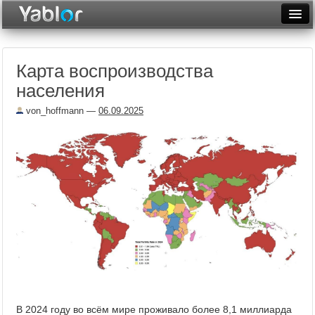
Разместить статью
Войти
Карта воспроизводства
Неделя
населения
Месяц
von_hoffmann
—
06.09.2025
Рейтинги
Архив
Фототоп
Видеотоп
В 2024 году во всём мире проживало более 8,1 миллиарда