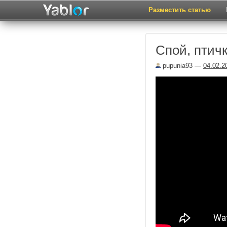
Разместить статью
Спой, птичк
pupunia93
—
04.02.2