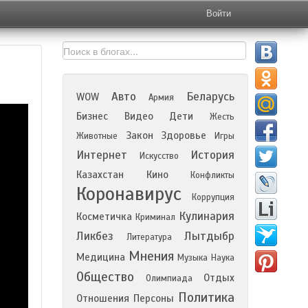
Войти
Авто
Беларусь
WOW
Армия
Бизнес
Видео
Дети
Жесть
Закон
Здоровье
Животные
Игры
Интернет
История
Искусство
Казахстан
Кино
Конфликты
Коронавирус
Коррупция
Кулинария
Косметичка
Криминал
Ликбез
Лытдыбр
Литература
Мнения
Медицина
Музыка
Наука
Общество
Отдых
Олимпиада
Политика
Отношения
Персоны