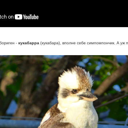
бориген -
кукабарра
(кукабара), вполне себе симпомпончик. А уж п