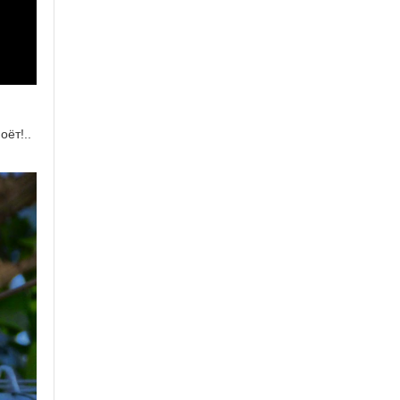
оёт!..