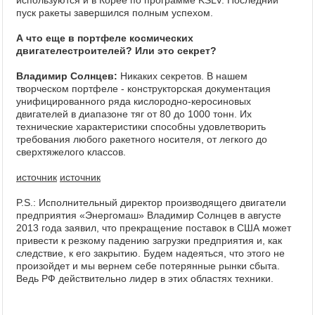
используются и в Корее по программе KSLV. Последний
пуск ракеты завершился полным успехом.
А что еще в портфеле космических
двигателестроителей? Или это секрет?
Владимир Солнцев:
Никаких секретов. В нашем
творческом портфеле - конструкторская документация
унифицированного ряда кислородно-керосиновых
двигателей в диапазоне тяг от 80 до 1000 тонн. Их
технические характеристики способны удовлетворить
требования любого ракетного носителя, от легкого до
сверхтяжелого классов.
источник
источник
P.S.: Исполнительный директор производящего двигатели
предприятия «Энергомаш» Владимир Солнцев в августе
2013 года заявил, что прекращение поставок в США может
привести к резкому падению загрузки предприятия и, как
следствие, к его закрытию. Будем надеяться, что этого не
произойдет и мы вернем себе потерянные рынки сбыта.
Ведь РФ действительно лидер в этих областях техники.