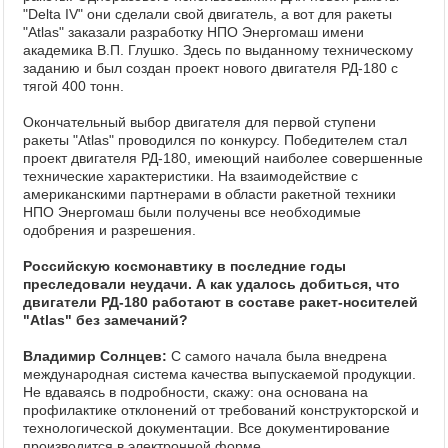
"Delta IV" они сделали свой двигатель, а вот для ракеты
"Atlas" заказали разработку НПО Энергомаш имени
академика В.П. Глушко. Здесь по выданному техническому
заданию и был создан проект нового двигателя РД-180 с
тягой 400 тонн.
Окончательный выбор двигателя для первой ступени
ракеты "Atlas" проводился по конкурсу. Победителем стал
проект двигателя РД-180, имеющий наиболее совершенные
технические характеристики. На взаимодействие с
американскими партнерами в области ракетной техники
НПО Энергомаш были получены все необходимые
одобрения и разрешения.
Российскую космонавтику в последние годы
преследовали неудачи. А как удалось добиться, что
двигатели РД-180 работают в составе ракет-носителей
"Atlas" без замечаний?
Владимир Солнцев:
С самого начала была внедрена
международная система качества выпускаемой продукции.
Не вдаваясь в подробности, скажу: она основана на
профилактике отклонений от требований конструкторской и
технологической документации. Все документирование
производится в электронной форме.