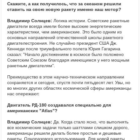
Скажите, а как получилось, что за океаном решили
ставить на свою новую ракету именно наш мотор?
Владимир Солнцев:
Логика истории. Советские ракетные
двигатели всегда имели более высокие энергетические
характеристики, чем американские. Это было одним из
основных направлений отечественной школы ракетного
двигателестроения. Не случайно президент США Дж.
Кеннеди после триумфального полета Юрия Гагарина
сказал: "Начало достижениям в космосе было положено
Советским Союзом благодаря имеющимся у него мощным
ракетным двигателям".
Преимущество в этом научно-техническом направлении
сохраняется и сегодня, спустя почти пятьдесят лет. Увы, но
во многих других областях космической сферы американцы
нас опережают.
Двигатель РД-180 создавался специально для
американских "Atlas"?
Владимир Солнцев:
Да. Когда стало ясно, что выполнять
все космические задачи только шаттлами слишком дорого,
американцы решили делать более простые и дешевые
ракеты. Одноразового использования. Для новой ракеты