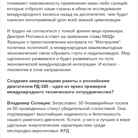
понимают невозможность применения каких-либо санкций,
которые отбросят наши страны в области исследования
международного космоса назад на десятилетия, чем будет
нанесен непоправимый урон всей земной цивилизации.
И трудно не согласиться с точкой зрения вице-премьера
Дмитрия Рогозина в ответ на заявление главы МИДа
Франции о приостановлении контракта по "Мистралям":
политика политикой, а международные взаимовыгодные
экономические связи обрывать глупо и недальновидно. Мир
однозначно развивался и будет развиваться по пути
экономической международной интеграции. И космос -
локомотив в этом направлении.
Создание американцами ракеты с российским
двигателем РД-180 - один из ярких примеров
международного технического сотрудничества?
Владимир Солнцев:
Безусловно. 50 безаварийных пусков
из 50 проведенных станут убедительной статистикой. Она
подтверждает высочайшую надежность и безотказность
нашего ракетного двигателя. Кстати, у него и лучшие в мире
удельные энергетические характеристики среди
кислородно-керосиновых ЖРД.