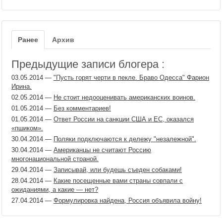
Ранее
Архив
Предыдущие записи блогера :
03.05.2014
—
"Пусть горят черти в пекле. Браво Одесса" Фарион
Ирина.
02.05.2014
—
Не стоит недооценивать американских воинов.
01.05.2014
—
Без комментариев!
01.05.2014
—
Ответ России на санкции США и ЕС, оказался
«пшиком».
30.04.2014
—
Поляки подключаются к дележу "незалежной".
30.04.2014
—
Американцы не считают Россию
многонациональной страной.
29.04.2014
—
Записывай, или будешь съеден собаками!
28.04.2014
—
Какие посещенные вами страны совпали с
ожиданиями, а какие — нет?
27.04.2014
—
Формулировка найдена, Россия объявила войну!