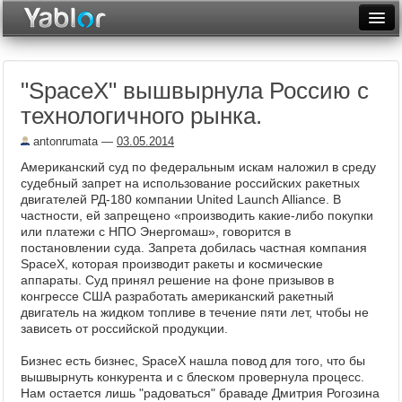
Разместить статью
Войти
"SpaceX" вышвырнула Россию с
Неделя
технологичного рынка.
Месяц
antonrumata
—
03.05.2014
Рейтинги
Американский суд по федеральным искам наложил в среду
судебный запрет на использование российских ракетных
Архив
двигателей РД-180 компании United Launch Alliance. В
частности, ей запрещено «производить какие-либо покупки
или платежи с НПО Энергомаш», говорится в
Фототоп
постановлении суда. Запрета добилась частная компания
SpaceX, которая производит ракеты и космические
Видеотоп
аппараты. Суд принял решение на фоне призывов в
конгрессе США разработать американский ракетный
двигатель на жидком топливе в течение пяти лет, чтобы не
зависеть от российской продукции.
Бизнес есть бизнес, SpaceX нашла повод для того, что бы
вышвырнуть конкурента и с блеском провернула процесс.
Нам остается лишь "радоваться" браваде Дмитрия Рогозина