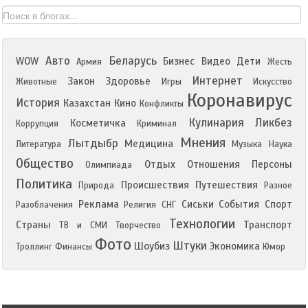
Авто
Беларусь
WOW
Бизнес
Видео
Дети
Армия
Жесть
Интернет
Закон
Здоровье
Животные
Игры
Искусство
Коронавирус
История
Казахстан
Кино
Конфликты
Кулинария
Ликбез
Косметичка
Коррупция
Криминал
Мнения
Лытдыбр
Медицина
Литература
Музыка
Наука
Общество
Отдых
Отношения
Персоны
Олимпиада
Политика
Происшествия
Путешествия
Природа
Разное
Реклама
Сиськи
События
Спорт
Разоблачения
Религия
СНГ
Технологии
Страны
Транспорт
ТВ и СМИ
Творчество
Фото
Штуки
Шоубиз
Экономика
Троллинг
Финансы
Юмор