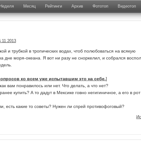
Неделя
Месяц
Рейтинги
Архив
Фототоп
Видеотоп
.
6.11.2013
кой и трубкой в тропических водах, чтоб полюбоваться на всякую
а дне моря-океана. Я вот ни разу не сноркелил, и собрался воспо
едель.
вопросов ко всем уже испытавшим это на себе.
]
ак вам понравилось или нет. Что делать, а что нет?
анее купить? А то дадут в Мексике говно негигиничное, а его в рот
ли, есть какие то советы? Нужен ли спрей противофоговый?
Ис