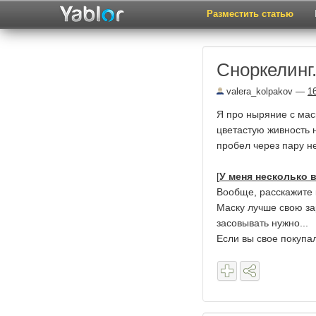
Разместить статью
Сноркелинг
valera_kolpakov
—
1
Я про ныряние с мас
цветастую живность н
пробел через пару н
[
У меня несколько 
Вообще, расскажите к
Маску лучше свою зар
засовывать нужно...
Если вы свое покупа