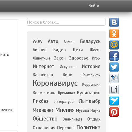
Войти
Авто
Беларусь
WOW
Армия
Бизнес
Видео
Дети
Жесть
лнить
Закон
Здоровье
Животные
Игры
Интернет
История
Искусство
Казахстан
Кино
Конфликты
Коронавирус
Коррупция
Кулинария
Косметичка
Криминал
Ликбез
Лытдыбр
Литература
Мнения
точник
Медицина
Музыка
Наука
Общество
Отдых
Олимпиада
Политика
Отношения
Персоны