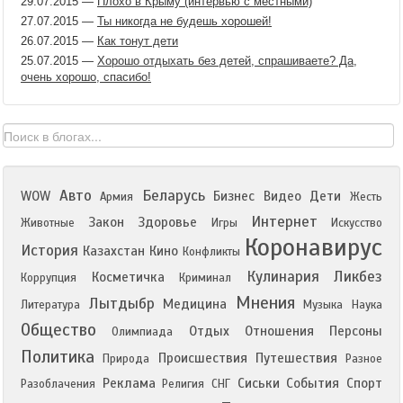
29.07.2015
—
Плохо в Крыму (интервью с местными)
27.07.2015
—
Ты никогда не будешь хорошей!
26.07.2015
—
Как тонут дети
25.07.2015
—
Хорошо отдыхать без детей, спрашиваете? Да,
очень хорошо, спасибо!
Авто
Беларусь
WOW
Бизнес
Видео
Дети
Армия
Жесть
Интернет
Закон
Здоровье
Животные
Игры
Искусство
Коронавирус
История
Казахстан
Кино
Конфликты
Кулинария
Ликбез
Косметичка
Коррупция
Криминал
Мнения
Лытдыбр
Медицина
Литература
Музыка
Наука
Общество
Отдых
Отношения
Персоны
Олимпиада
Политика
Происшествия
Путешествия
Природа
Разное
Реклама
Сиськи
События
Спорт
Разоблачения
Религия
СНГ