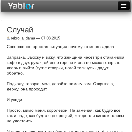
Разместить статью
Войти
Случай
Неделя
rebro_a_dama
—
07.08.2015
Месяц
Совершенно простая ситуация почему-то меня задела.
Рейтинги
Заправка. Захожу и вижу, что женщина несет три стаканчика
кофе в двух руках, ей явно горячо и она не может открыть
Архив
дверь и выйти (тугие створки, ногой толкнуть - дадут
обратно.
Фототоп
Подхожу, говорю, мол, давайте помогу вам. Открываю,
Видеотоп
держу, она проходит.
И уходит.
Просто, мимо меня, королевой. Не замечая, как будто все
так и надо, как будто я дворецкий, которого и кивком головы
не удостоить.
Я стою и ощущение, как будто в меня плюнули. Я, казалось