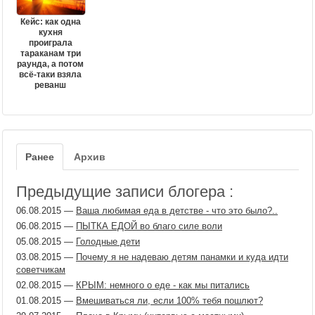
Кейс: как одна
кухня
проиграла
тараканам три
раунда, а потом
всё-таки взяла
реванш
Ранее
Архив
Предыдущие записи блогера :
06.08.2015
—
Ваша любимая еда в детстве - что это было?..
06.08.2015
—
ПЫТКА ЕДОЙ во благо силе воли
05.08.2015
—
Голодные дети
03.08.2015
—
Почему я не надеваю детям панамки и куда идти
советчикам
02.08.2015
—
КРЫМ: немного о еде - как мы питались
01.08.2015
—
Вмешиваться ли, если 100% тебя пошлют?