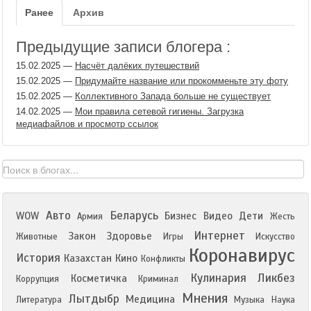
Ранее
Архив
Предыдущие записи блогера :
15.02.2025
—
Насчёт далёких путешествий
15.02.2025
—
Придумайте название или прокомменьте эту фоту
15.02.2025
—
Коллективного Запада больше не существует
14.02.2025
—
Мои правила сетевой гигиены. Загрузка
медиафайлов и просмотр ссылок
Авто
Беларусь
WOW
Бизнес
Видео
Дети
Армия
Жесть
Интернет
Закон
Здоровье
Животные
Игры
Искусство
Коронавирус
История
Казахстан
Кино
Конфликты
Кулинария
Ликбез
Косметичка
Коррупция
Криминал
Мнения
Лытдыбр
Медицина
Литература
Музыка
Наука