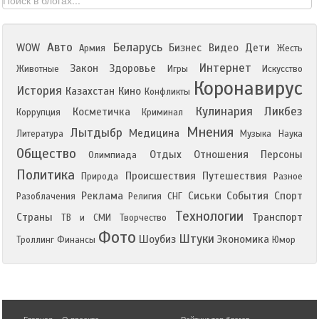
Авто
Беларусь
WOW
Бизнес
Видео
Дети
Армия
Жесть
Интернет
Закон
Здоровье
Животные
Игры
Искусство
Коронавирус
История
Казахстан
Кино
Конфликты
Кулинария
Ликбез
Косметичка
Коррупция
Криминал
Мнения
Лытдыбр
Медицина
Литература
Музыка
Наука
Общество
Отдых
Отношения
Персоны
Олимпиада
Политика
Происшествия
Путешествия
Природа
Разное
Реклама
Сиськи
События
Спорт
Разоблачения
Религия
СНГ
Технологии
Страны
Транспорт
ТВ и СМИ
Творчество
Фото
Штуки
Шоубиз
Экономика
Троллинг
Финансы
Юмор