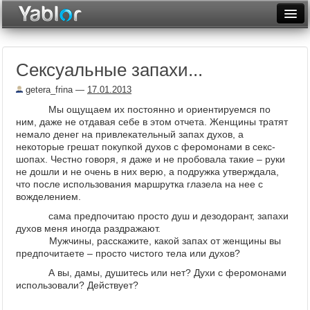
Разместить статью
Войти
Сексуальные запахи...
Неделя
getera_frina
—
17.01.2013
Месяц
Мы ощущаем их постоянно и ориентируемся по
ним, даже не отдавая себе в этом отчета. Женщины тратят
Рейтинги
немало денег на привлекательный запах духов, а
некоторые грешат покупкой духов с феромонами в секс-
Архив
шопах. Честно говоря, я даже и не пробовала такие – руки
не дошли и не очень в них верю, а подружка утверждала,
Фототоп
что после использования маршрутка глазела на нее с
вожделением.
Видеотоп
сама предпочитаю просто душ и дезодорант, запахи
духов меня иногда раздражают.
Мужчины, расскажите, какой запах от женщины вы
предпочитаете – просто чистого тела или духов?
А вы, дамы, душитесь или нет? Духи с феромонами
использовали? Действует?