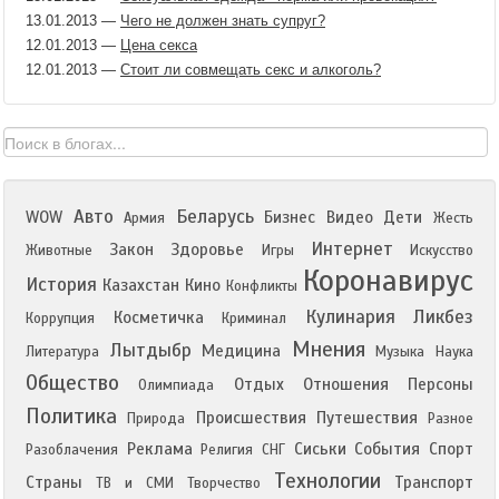
13.01.2013
—
Чего не должен знать супруг?
12.01.2013
—
Цена секса
12.01.2013
—
Стоит ли совмещать секс и алкоголь?
Авто
Беларусь
WOW
Бизнес
Видео
Дети
Армия
Жесть
Интернет
Закон
Здоровье
Животные
Игры
Искусство
Коронавирус
История
Казахстан
Кино
Конфликты
Кулинария
Ликбез
Косметичка
Коррупция
Криминал
Мнения
Лытдыбр
Медицина
Литература
Музыка
Наука
Общество
Отдых
Отношения
Персоны
Олимпиада
Политика
Происшествия
Путешествия
Природа
Разное
Реклама
Сиськи
События
Спорт
Разоблачения
Религия
СНГ
Технологии
Страны
Транспорт
ТВ и СМИ
Творчество