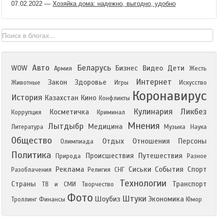
07.02.2022
—
Хозяйка дома: надежно, выгодно, удобно
Авто
Беларусь
WOW
Бизнес
Видео
Дети
Армия
Жесть
Интернет
Закон
Здоровье
Животные
Игры
Искусство
Коронавирус
История
Казахстан
Кино
Конфликты
Кулинария
Ликбез
Косметичка
Коррупция
Криминал
Мнения
Лытдыбр
Медицина
Литература
Музыка
Наука
Общество
Отдых
Отношения
Персоны
Олимпиада
Политика
Происшествия
Путешествия
Природа
Разное
Реклама
Сиськи
События
Спорт
Разоблачения
Религия
СНГ
Технологии
Страны
Транспорт
ТВ и СМИ
Творчество
Фото
Штуки
Шоубиз
Экономика
Троллинг
Финансы
Юмор