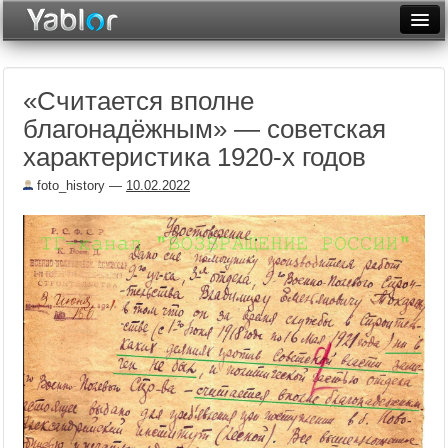
Разместить статью
Войти
«Считается вполне
Неделя
благонадёжным» — советская
Месяц
характеристика 1920-х годов
Рейтинги
foto_history
—
10.02.2022
Архив
Фототоп
Видеотоп