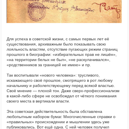
Для успеха в советской жизни, с самых первых лет её
существования, архиважным было показывать свою
лояльность властям, отсутствие пугающих режим страниц
прошлого в биографии: «избирательных прав не лишён»,
«на территории белых не был», «не раскулачивался»,
«родственников за границей не имею» и пр.
Так воспитывали «нового человека»: трусливого,
искажающего своё прошлое, смотрящего в рот любому
начальнику и раболепствующему перед всякой властью.
Своё мнение — плохой тон. Даже сверх-профессионализм
в какой-либо сфере не освобождал от чёткого понимания
своего места в вертикали власти.
Эта советская действительность была обставлена
любопытным набором бумаг. Многочисленные справки о
«правильных» происхождении и мышлении здесь уже
публиковались. Вот ещё одна. С ней человек получил