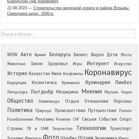
Бородулин Лев Абрамович
22.08.2023
—
Строительство железной дороги в районе Вязьмы.
Сверловка шпал. 1930-е.
Авто
Беларусь
WOW
Бизнес
Видео
Дети
Армия
Жесть
Интернет
Закон
Здоровье
Животные
Игры
Искусство
Коронавирус
История
Казахстан
Кино
Конфликты
Кулинария
Ликбез
Косметичка
Коррупция
Криминал
Мнения
Лытдыбр
Медицина
Литература
Музыка
Наука
Общество
Отдых
Отношения
Персоны
Олимпиада
Политика
Происшествия
Путешествия
Природа
Разное
Реклама
Сиськи
События
Спорт
Разоблачения
Религия
СНГ
Технологии
Страны
Транспорт
ТВ и СМИ
Творчество
Фото
Штуки
Шоубиз
Экономика
Троллинг
Финансы
Юмор