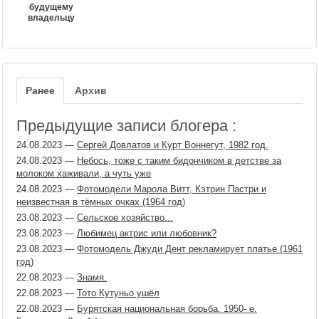
будущему
владельцу
Ранее
Архив
Предыдущие записи блогера :
24.08.2023
—
Сергей Довлатов и Курт Воннегут, 1982 год.
24.08.2023
—
Небось, тоже с таким бидончиком в детстве за
молоком хаживали, а чуть уже
24.08.2023
—
Фотомодели Марола Витт, Кэтрин Пастри и
неизвестная в тёмных очках (1964 год)
23.08.2023
—
Сельское хозяйство...
23.08.2023
—
Любимец актрис или любовник?
23.08.2023
—
Фотомодель Джуди Дент рекламирует платье (1961
год)
22.08.2023
—
Знамя.
22.08.2023
—
Тото Кутуньо ушёл
22.08.2023
—
Бурятская национальная борьба. 1950- е.