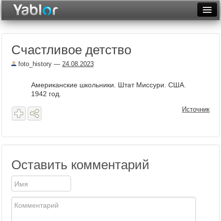
Разместить статью
Войти
Счастливое детство
Неделя
foto_history
—
24.08.2023
Месяц
Американские школьники. Штат Миссури. США.
Рейтинги
1942 год.
Архив
Источник
Фототоп
Видеотоп
Оставить комментарий