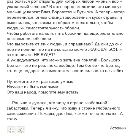
раз бояться рот открыть, для которых любой жирный вор –
уважаемый человек? В этот народ вколотили, что мировую
мельницу вертят Блат, Воровство и Бутылка. А теперь ветер
переменился, огнем слизнул здоровенный кусок страны, и
выяснилось, что каким-то образом желательно, чтобы
людишки самостоятельность обрели.
Чтобы работать начали, пить бросили, да еще, желательно,
поскромнее себя вели.
Что вы хотите от этих людей, я спрашиваю? Да они до сих
пор не поняли, что на начальство можно ЖАЛОВАТЬСЯ, и
за это ничего НЕ БУДЕТ!
А уж додуматься, что можно жить вне понятий «Большого
Брата» - это не реал пока вообще. Тем более что Братец
тот еще подарок, и самостоятельности сильно-то не любит.
Ну, помогите им, раз такие умные.
Научите их быть смелыми.
Это ваш народ, помогите ему встать.
… Раньше я думала, что живу в стране глобальной
забастовки. Теперь я вижу, что живу в стране глобального
самосожжения. Пожары, даст Бог, к зиме точно кончатся. А
толку.
Источник