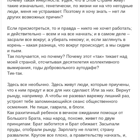
почему такая инертность. Идея, что в Этой Стране живут
такие изначально, генетически, по жизни ни на что негодные
люди, меня не устраивает. Поэтому я хочу знать – нет ли
других возможных причин?
Если присмотреться, то и правда – никто не хочет работать;
и действительно – всем и на все начхать; и в самом деле –
засрали все вокруг, а убирать некому; и, если заглянуть в
корень – какая разница, что вокруг происходит, а мы сидим
и пьем.
Так получается, но почему? Почему этот «так» тикает над
моей страной, отсчитывая десятилетия коллективного
вымирания, годы добровольного аутодафе?
Тик-так.
Здесь все необычно. Здесь живут люди, которые приучены,
что к ним придут и все для них сделают. Или за них. Вернут
рынду, например. А чтобы не разевал варежку лишний раз,
устроят тебе запоминающийся сеанс общественного
осмеяния. Не пиши, гаврила, в блоги.
Как рахитичный ребенок в вечном ожидании помощи от
Большого Брата, наш народ, похоже, живет по двум
принципам: Брат заботится и Брат обижает. Засыпали
пруды, отобрали рынду. Зарплату не платят, страну
развалили. Кругом все плохо, а правительству начхать, и,