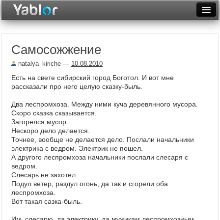
Разместить статью
Войти
Самосожжение
Неделя
natalya_kiriche
—
10.08.2010
Месяц
Есть на свете сибирский город Боготол. И вот мне
рассказали про него целую сказку-быль.
Рейтинги
Два леспромхоза. Между ними куча деревянного мусора.
Архив
Скоро сказка сказывается.
Загорелся мусор.
Фототоп
Нескоро дело делается.
Точнее, вообще не делается дело. Послали начальники
Видеотоп
электрика с ведром. Электрик не пошел.
А другого леспромхоза начальники послали слесаря с
ведром.
Слесарь не захотел.
Подул ветер, раздул огонь, да так и сгорели оба
леспромхоза.
Вот такая сазка-быль.
Им, слесарю, да электрику, да мужикам леспромхозным,