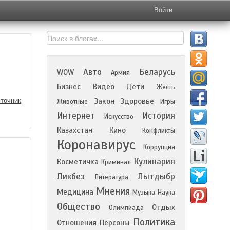
Войти
Авто
Беларусь
WOW
Армия
Бизнес
Видео
Дети
Жесть
точник
Закон
Здоровье
Животные
Игры
Интернет
История
Искусство
Казахстан
Кино
Конфликты
Коронавирус
Коррупция
Кулинария
Косметичка
Криминал
Ликбез
Лытдыбр
Литература
Мнения
Медицина
Музыка
Наука
Общество
Отдых
Олимпиада
Политика
Отношения
Персоны