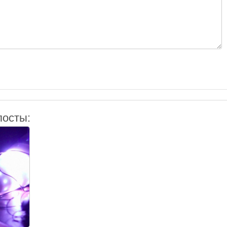
посты: