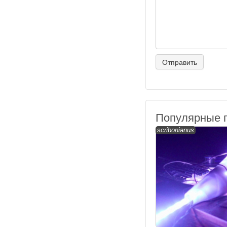
Популярные 
scribonianus