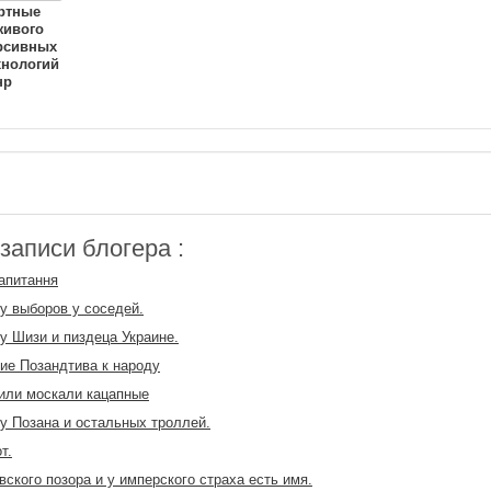
ртные
живого
рсивных
хнологий
нр
аписи блогера :
апитання
у выборов у соседей.
у Шизи и пиздеца Украине.
е Позандтива к народу
или москали кацапные
у Позана и остальных троллей.
т.
вского позора и у имперского страха есть имя.