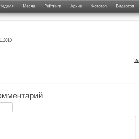
Неделя
Месяц
Рейтинги
Архив
Фототоп
Видеотоп
1.2010
Ис
омментарий