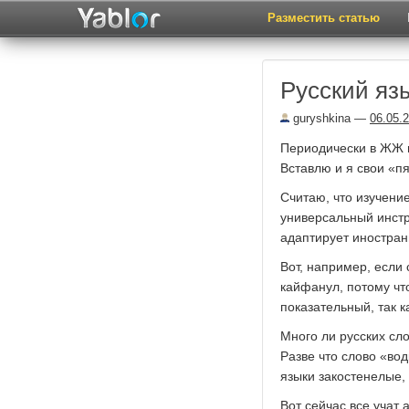
Разместить статью
Русский яз
guryshkina
—
06.05.
Периодически в ЖЖ п
Вставлю и я свои «пя
Считаю, что изучение
универсальный инстр
адаптирует иностран
Вот, например, если
кайфанул, потому что
показательный, так к
Много ли русских сло
Разве что слово «вод
языки закостенелые,
Вот сейчас все учат 