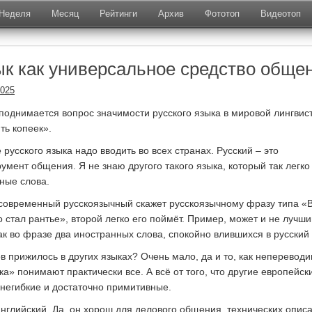
Неделя
Месяц
Рейтинги
Архив
Фототоп
Видеотоп
ык как универсальное средство обще
2025
однимается вопрос значимости русского языка в мировой лингвист
ть копеек».
 русского языка надо вводить во всех странах. Русский – это
умент общения. Я не знаю другого такого языка, который так легко
ные слова.
 современный русскоязычный скажет русскоязычному фразу типа «
 стал рантье», второй легко его поймёт. Пример, может и не лучши
ак во фразе два иностранных слова, спокойно влившихся в русский 
в прижилось в других языках? Очень мало, да и то, как неперевод
ка» понимают практически все. А всё от того, что другие европейск
 негибкие и достаточно примитивные.
английский. Да, он хорош для делового общения, технических опис