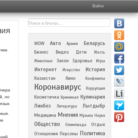
Войти
ния
Авто
Беларусь
WOW
Армия
ике.
Бизнес
Видео
Дети
Жесть
Закон
Здоровье
Животные
Игры
Интернет
История
Искусство
Казахстан
Кино
Конфликты
Коронавирус
Коррупция
Вчера
Кулинария
й, но
Косметичка
Криминал
язык.
Ликбез
Лытдыбр
Литература
имые.
Мнения
Медицина
Музыка
Наука
ие
Общество
Отдых
Олимпиада
Политика
Отношения
Персоны
аний,