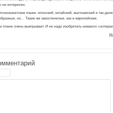
н не интересен.
очноазиатские языки: японский, китайский, вьетнамский и так дале
бразные, но… Такие же закостенелые, как и европейские.
ом плане очень выигрывает. И не надо изобретать никакого «эспера
Ис
омментарий