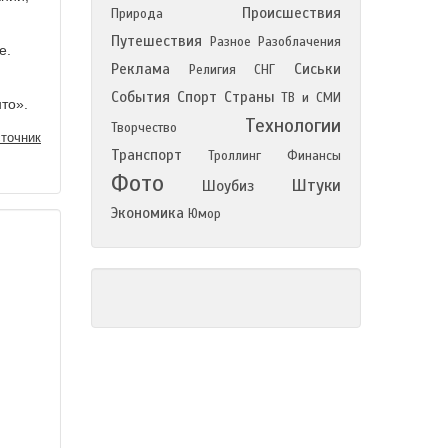
Происшествия
Природа
Путешествия
Разное
Разоблачения
е.
Реклама
Сиськи
Религия
СНГ
События
Спорт
Страны
ТВ и СМИ
нто».
Технологии
Творчество
точник
Транспорт
Троллинг
Финансы
Фото
Штуки
Шоубиз
Экономика
Юмор