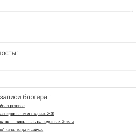
посты:
аписи блогера :
бело-розовое
мазоидов в комментариях ЖЖ
ество — лишь пыль на подошвах Земли
е" кино: тогда и сейчас