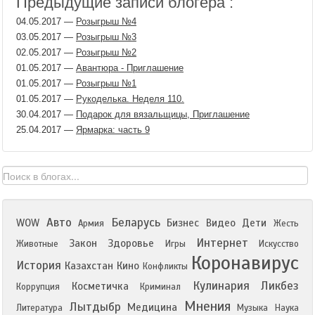
Предыдущие записи блогера :
04.05.2017
—
Розыгрыш №4
03.05.2017
—
Розыгрыш №3
02.05.2017
—
Розыгрыш №2
01.05.2017
—
Авантюра - Приглашение
01.05.2017
—
Розыгрыш №1
01.05.2017
—
Рукоделька. Неделя 110.
30.04.2017
—
Подарок для вязальщицы, Приглашение
25.04.2017
—
Ярмарка: часть 9
Авто
Беларусь
WOW
Бизнес
Видео
Дети
Армия
Жесть
Интернет
Закон
Здоровье
Животные
Игры
Искусство
Коронавирус
История
Казахстан
Кино
Конфликты
Кулинария
Ликбез
Косметичка
Коррупция
Криминал
Мнения
Лытдыбр
Медицина
Литература
Музыка
Наука