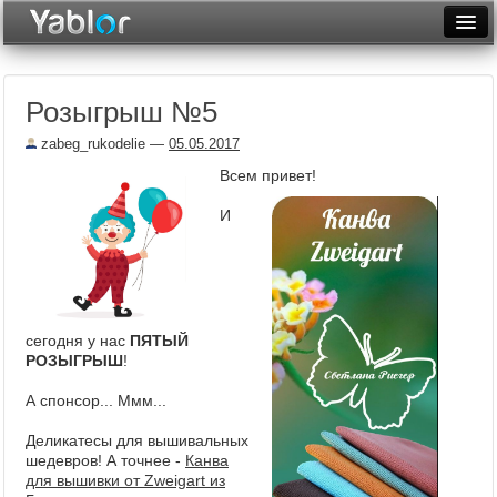
Разместить статью
Войти
Розыгрыш №5
Неделя
zabeg_rukodelie
—
05.05.2017
Месяц
Всем привет!
Рейтинги
И
Архив
Фототоп
Видеотоп
сегодня у нас
ПЯТЫЙ
РОЗЫГРЫШ
!
А спонсор... Ммм...
Деликатесы для вышивальных
шедевров! А точнее -
Канва
для вышивки от Zweigart из