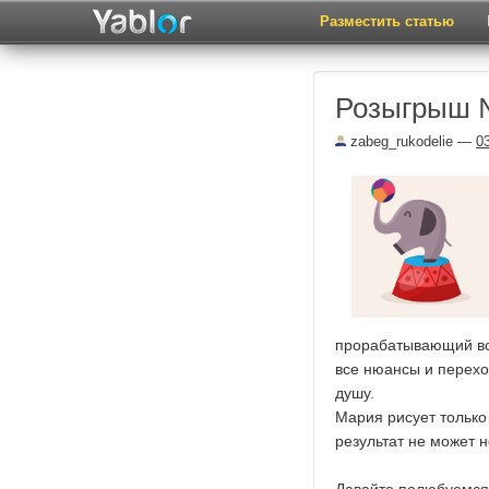
Разместить статью
Розыгрыш
zabeg_rukodelie
—
0
прорабатывающий вс
все нюансы и перех
душу.
Мария рисует только 
результат не может н