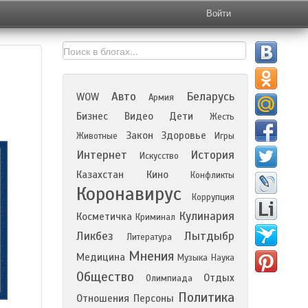
Войти
Авто
Беларусь
WOW
Армия
Бизнес
Видео
Дети
Жесть
Закон
Здоровье
Животные
Игры
Интернет
История
Искусство
Казахстан
Кино
Конфликты
Коронавирус
Коррупция
Кулинария
Косметичка
Криминал
Ликбез
Лытдыбр
Литература
Мнения
Медицина
Музыка
Наука
Общество
Отдых
Олимпиада
Политика
Отношения
Персоны