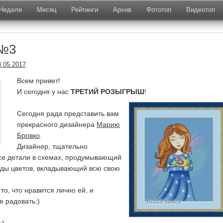
Неделя
Месяц
Рейтинги
Архив
Фототоп
Видеотоп
 №3
3.05.2017
Всем привет!
И сегодня у нас
ТРЕТИЙ РОЗЫГРЫШ
!
Сегодня рада представить вам
прекрасного дизайнера
Марию
Бровко
.
Дизайнер, тщательно
е детали в схемах, продумывающий
оды цветов, вкладывающий всю свою
то, что нравится лично ей, и
е радовать:)