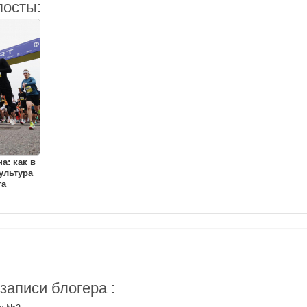
посты:
а: как в
ультура
га
аписи блогера :