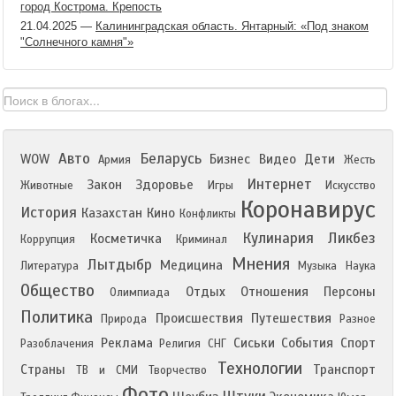
город Кострома. Крепость
21.04.2025
—
Калининградская область. Янтарный: «Под знаком
"Солнечного камня"»
Авто
Беларусь
WOW
Бизнес
Видео
Дети
Армия
Жесть
Интернет
Закон
Здоровье
Животные
Игры
Искусство
Коронавирус
История
Казахстан
Кино
Конфликты
Кулинария
Ликбез
Косметичка
Коррупция
Криминал
Мнения
Лытдыбр
Медицина
Литература
Музыка
Наука
Общество
Отдых
Отношения
Персоны
Олимпиада
Политика
Происшествия
Путешествия
Природа
Разное
Реклама
Сиськи
События
Спорт
Разоблачения
Религия
СНГ
Технологии
Страны
Транспорт
ТВ и СМИ
Творчество
Фото